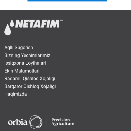
Aqlli Sugorish
Bizning Yechimlarimiz
Issiqxona Loyihalari
Ekin Malumotlari
Raqamli Qishloq Xojaligi
Barqaror Qishloq Xojaligi
Haqimizda