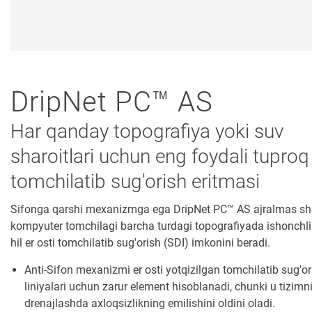
Haqimizda
Biz Bilan Boglaning
DripNet PC™ AS
Har qanday topografiya yoki suv
sharoitlari uchun eng foydali tuproq
tomchilatib sug'orish eritmasi
Sifonga qarshi mexanizmga ega DripNet PC™ AS ajralmas sh
kompyuter tomchilagi barcha turdagi topografiyada ishonchli 
hil er osti tomchilatib sug'orish (SDI) imkonini beradi.
Anti-Sifon mexanizmi er osti yotqizilgan tomchilatib sug'or
liniyalari uchun zarur element hisoblanadi, chunki u tizimn
drenajlashda axloqsizlikning emilishini oldini oladi.