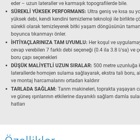
eder – uzun lateraller ve karmaşık topografilerde bile.
SÜREKLİ YÜKSEK PERFORMANS:
Ultra geniş ve kısa su yo
yüksek debi, kendi kendini temizleme teknoloji ile birlikte çö
sürekli olarak temizleyerek bitki yaşam döngüsünün tama
boyunca tıkanmayı önler.
İHTİYAÇLARINIZA TAM UYUMLU:
Her koşul ve uygulama
cevap verebilen 7 farklı debi seçeneği (0.4 ila 3.8 l/sa) ve çe
boru çapı seçenekleri
DÜŞÜK MALİYETLİ UZUN SIRALAR:
500 metre uzunluğa 
laterallerde homojen sulama sağlayarak, ekstra tali boru, 
ve montaj harcamalarını ortadan kaldırır
TARLADA SAĞLAM:
Tarım makineleri, toprakta yaşayan ca
ve güneş ışınlarının etkilerine dayanıklı sağlam damla sul
hatları