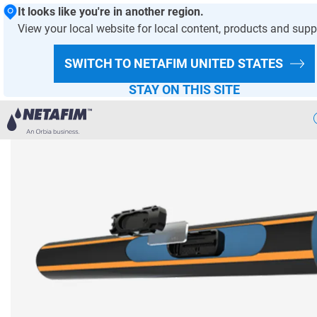
It looks like you're in another region.
View your local website for local content, products and supp
ANASAYFA- DAMLA SULAMA
BIZNING YECHIMLARIMIZ
SWITCH TO NETAFIM
UNITED STATES
BIZNING MAHSULOT TAVSIYALARIMIZ
DAMLATGICHLAR VA TOMCHILATIB SUG'ORISH QUVURLARI
STAY ON THIS SITE
Aqlli
Sugorish
Bizning
Yechimlarimiz
Issiqxona
Loyihalari
Ekin
Malumotlari
Raqamli
Qishloq Xojaligi
Barqaror
Qishloq Xojaligi