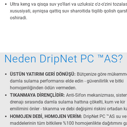
Ultra keng va qisqa suv yo'llari va uzluksiz o'z-o'zini tozala
xususiyati, ayniqsa qattiq suv sharoitida tiqilib qolish qarsh
oshiradi.
Neden DripNet PC ™AS?
ÜSTÜN YATIRIM GERİ DÖNÜŞÜ:
Bütçenize göre mükemme
damla sulama performansı elde edin - güvenilirlik ve bitki
homojenliğinden ödün vermeden.
TIKANMAYA DİRENÇLİDİR:
Anti-Sifon mekanizması, sist
drenajı sırasında damla sulama hattına çökelti, kum ve kir
emilimini önler - tıkanma ve debi değişimi riskini ortadan ka
HOMOJEN DEBİ, HOMOJEN VERİM:
DripNet PC ™AS su ve
maddelerinin tüm bitkilere %100 homojenlikte dağıtımını g