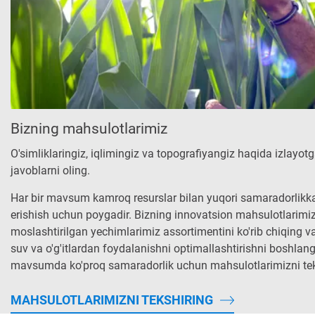
Bizning mahsulotlarimiz
O'simliklaringiz, iqlimingiz va topografiyangiz haqida izlayot
javoblarni oling.
Har bir mavsum kamroq resurslar bilan yuqori samaradorlikk
erishish uchun poygadir. Bizning innovatsion mahsulotlarimi
moslashtirilgan yechimlarimiz assortimentini ko'rib chiqing va
suv va o'g'itlardan foydalanishni optimallashtirishni boshlang
mavsumda ko'proq samaradorlik uchun mahsulotlarimizni tek
MAHSULOTLARIMIZNI TEKSHIRING