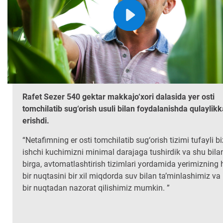
Rafet Sezer 540 gektar makkajo‘xori dalasida yer osti
tomchilatib sug‘orish usuli bilan foydalanishda qulaylikk
erishdi.
“Netafimning er osti tomchilatib sug‘orish tizimi tufayli bi
ishchi kuchimizni minimal darajaga tushirdik va shu bila
birga, avtomatlashtirish tizimlari yordamida yerimizning 
bir nuqtasini bir xil miqdorda suv bilan ta’minlashimiz va
bir nuqtadan nazorat qilishimiz mumkin. ”