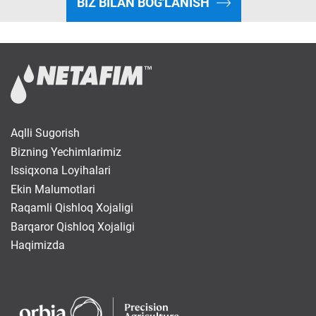
BIZ BILAN BOG'LANISH
Aqlli Sugorish
Bizning Yechimlarimiz
Issiqxona Loyihalari
Ekin Malumotlari
Raqamli Qishloq Xojaligi
Barqaror Qishloq Xojaligi
Haqimizda