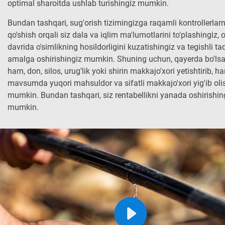
optimal sharoitda ushlab turishingiz mumkin.
Bundan tashqari, sug'orish tizimingizga raqamli kontrollerlarn
qo'shish orqali siz dala va iqlim ma'lumotlarini to'plashingiz, o
davrida o'simlikning hosildorligini kuzatishingiz va tegishli tad
amalga oshirishingiz mumkin. Shuning uchun, qayerda bo'ls
ham, don, silos, urug'lik yoki shirin makkajo'xori yetishtirib, ha
mavsumda yuqori mahsuldor va sifatli makkajo'xori yig'ib oli
mumkin. Bundan tashqari, siz rentabellikni yanada oshirishin
mumkin.