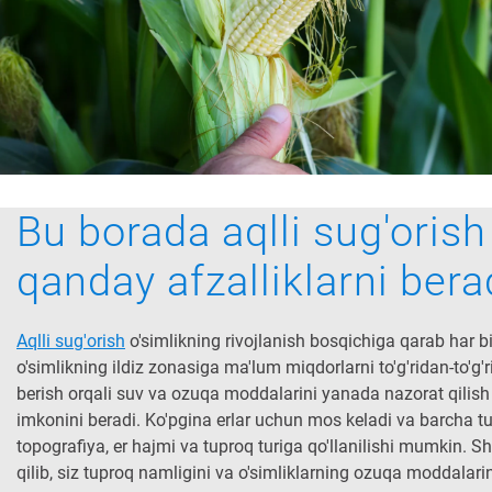
Bu borada aqlli sug'orish
qanday afzalliklarni bera
Aqlli sug'orish
o'simlikning rivojlanish bosqichiga qarab har bi
o'simlikning ildiz zonasiga ma'lum miqdorlarni to'g'ridan-to'g'r
berish orqali suv va ozuqa moddalarini yanada nazorat qilish
imkonini beradi. Ko'pgina erlar uchun mos keladi va barcha t
topografiya, er hajmi va tuproq turiga qo'llanilishi mumkin. 
qilib, siz tuproq namligini va o'simliklarning ozuqa moddalari