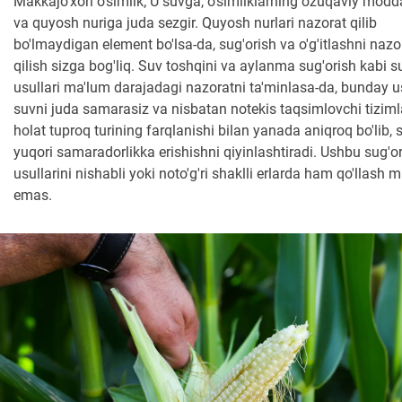
Makkajo'xori o'simlik; U suvga, o'simliklarning ozuqaviy modd
va quyosh nuriga juda sezgir. Quyosh nurlari nazorat qilib
bo'lmaydigan element bo'lsa-da, sug'orish va o'g'itlashni nazo
qilish sizga bog'liq. Suv toshqini va aylanma sug'orish kabi s
usullari ma'lum darajadagi nazoratni ta'minlasa-da, bunday u
suvni juda samarasiz va nisbatan notekis taqsimlovchi tizimla
holat tuproq turining farqlanishi bilan yanada aniqroq bo'lib, s
yuqori samaradorlikka erishishni qiyinlashtiradi. Ushbu sug'o
usullarini nishabli yoki noto'g'ri shaklli erlarda ham qo'llash
emas.