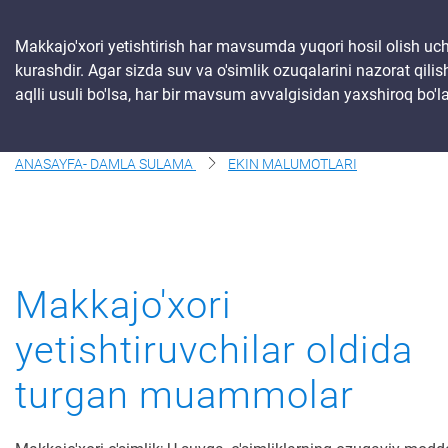
Haqimizda
Makkajo'xori yetishtirish har mavsumda yuqori hosil olish uc
kurashdir. Agar sizda suv va o'simlik ozuqalarini nazorat qili
Biz Bilan Boglaning
aqlli usuli bo'lsa, har bir mavsum avvalgisidan yaxshiroq bo'la
ANASAYFA- DAMLA SULAMA
EKIN MALUMOTLARI
Makkajo'xori
yetishtiruvchilar oldida
turgan muammolar