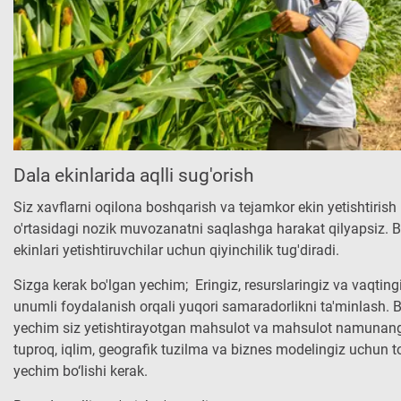
Dala ekinlarida aqlli sug'orish
Siz xavflarni oqilona boshqarish va tejamkor ekin yetishtirish
o'rtasidagi nozik muvozanatni saqlashga harakat qilyapsiz. 
ekinlari yetishtiruvchilar uchun qiyinchilik tug'diradi.
Sizga kerak bo'lgan yechim; Eringiz, resurslaringiz va vaqtin
unumli foydalanish orqali yuqori samaradorlikni ta'minlash. 
yechim siz yetishtirayotgan mahsulot va mahsulot namunang
tuproq, iqlim, geografik tuzilma va biznes modelingiz uchun to‘
yechim bo‘lishi kerak.