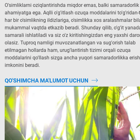
O'simliklarni oziqlantirishda miqdor emas, balki samaradorl
ahamiyatga ega. Aqlli o'g'itlash ozuqa moddalarini to'g'ridan-to
har bir o'simlikning ildizlariga, o'simlikka xos aralashmalar bi
mukammal vaqtda etkazib beradi. Shunday qilib, o'g'it yanad
samarali ishlatiladi va siz o'z kiritishingizdan eng yaxshi da
olasiz. Tuproq namligi muvozanatlangan va sug'orish talab
etilmagan hollarda ham, urug'lantirish tizimi orqali ozuqa
moddalarini qo'llash sizga ancha yuqori samaradorlikka erish
imkonini beradi.
QO'SHIMCHA MA'LUMOT UCHUN