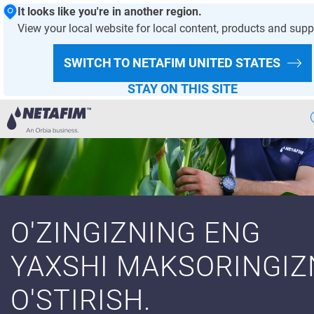
It looks like you're in another region.
View your local website for local content, products and supp
SWITCH TO NETAFIM
UNITED STATES
STAY ON THIS SITE
Aqlli
Sugorish
Bizning
Yechimlarimiz
Issiqxona
Loyihalari
O'ZINGIZNING ENG
Ekin
Malumotlari
YAXSHI MAKSORINGIZ
Raqamli
Qishloq Xojaligi
O'STIRISH.
Barqaror
Qishloq Xojaligi