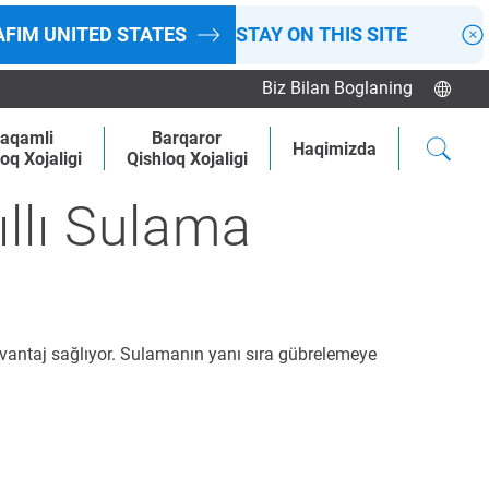
AFIM
UNITED STATES
STAY ON THIS SITE
Biz Bilan Boglaning
aqamli
Barqaror
Haqimizda
oq Xojaligi
Qishloq Xojaligi
llı Sulama
 avantaj sağlıyor. Sulamanın yanı sıra gübrelemeye