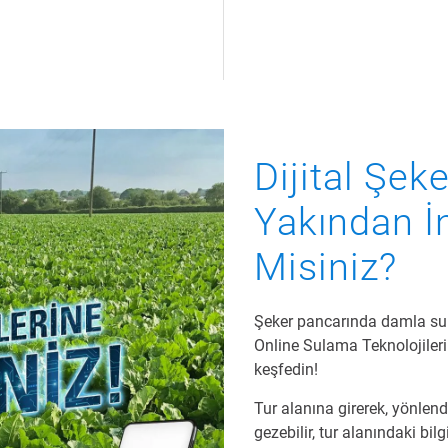
Dijital Şek
Yakından İ
Misiniz?
Şeker pancarında damla sul
Online Sulama Teknolojileri 
keşfedin!
Tur alanına girerek, yönlen
gezebilir, tur alanındaki bil