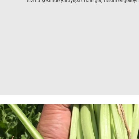
sızma şeklinde yarayışsız hale geçmesini engelleyi