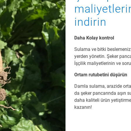
maliyetler
indirin
Daha Kolay kontrol
Sulama ve bitki beslemenizi
yerden yönetin. Şeker panca
İşçilik maliyetlerinin ve so
Ortam rutubetini düşürün
Damla sulama, arazide orta
da şeker pancarında aşırı 
daha kaliteli ürün yetiştir
kazanın!