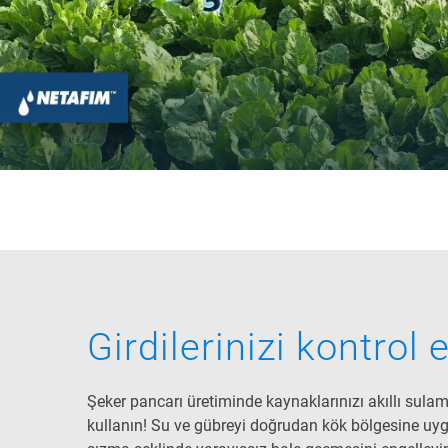
Girdilerinizi kontrol 
Şeker pancarı üretiminde kaynaklarınızı akıllı sulam
kullanın! Su ve gübreyi doğrudan kök bölgesine u