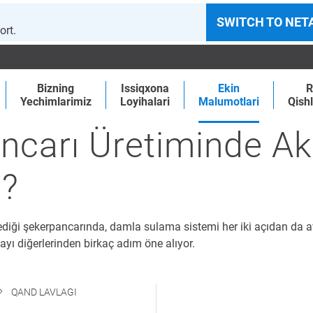
SWITCH TO NET
ort.
Bizning
Issiqxona
Ekin
R
Yechimlarimiz
Loyihalari
Malumotlari
Qishl
carı Üretiminde Akı
m?
irlediği şekerpancarında, damla sulama sistemi her iki açıdan da
yı diğerlerinden birkaç adım öne alıyor.
QAND LAVLAGI