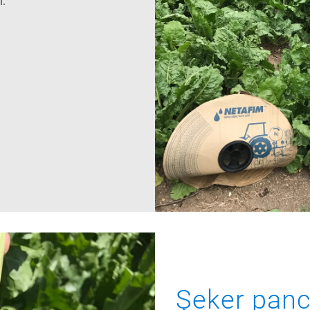
n.
Şeker panca