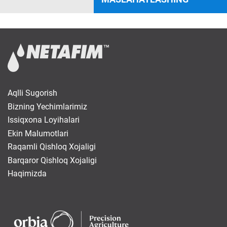
Aqlli Sugorish
Bizning Yechimlarimiz
Issiqxona Loyihalari
Ekin Malumotlari
Raqamli Qishloq Xojaligi
Barqaror Qishloq Xojaligi
Haqimizda