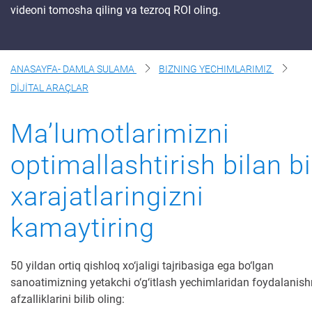
videoni tomosha qiling va tezroq ROI oling.
Haqimizda
Biz Bilan Boglaning
ANASAYFA- DAMLA SULAMA
BIZNING YECHIMLARIMIZ
DİJİTAL ARAÇLAR
Maʼlumotlarimizni
optimallashtirish bilan b
xarajatlaringizni
kamaytiring
50 yildan ortiq qishloq xo‘jaligi tajribasiga ega bo‘lgan
sanoatimizning yetakchi o‘g‘itlash yechimlaridan foydalanis
afzalliklarini bilib oling: