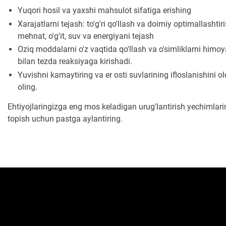
Yuqori hosil va yaxshi mahsulot sifatiga erishing
Xarajatlarni tejash: to'g'ri qo'llash va doimiy optimallashtir
mehnat, o'g'it, suv va energiyani tejash
Oziq moddalarni o'z vaqtida qo'llash va o'simliklarni himoy
bilan tezda reaksiyaga kirishadi.
Yuvishni kamaytiring va er osti suvlarining ifloslanishini ol
oling.
Ehtiyojlaringizga eng mos keladigan urug'lantirish yechimlari
topish uchun pastga aylantiring.