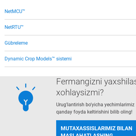
NetMCU™
NetRTU™
Gübreleme
Dynamic Crop Models™ sistemi
Fermangizni yaxshila
xohlaysizmi?
Urug'lantirish bo'yicha yechimlarimiz
qanday foyda keltirishini bilib oling!
MUTAXASSISLARIMIZ BILAN
MASLAHATLASHING