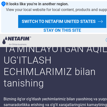
It looks like you're in another region.
View your local website for local content, products and supp
SWITCH TO NETAFIM
UNITED STATES
INVESTITIYALARNING
STAY ON THIS SITE
ENG TEZ QAYTARISHN
TA'MINLAYOTGAN AQIL
Aqlli
Sugorish
UG'ITLASH
Bizning
Yechimlarimiz
ECHIMLARIMIZ bilan
Issiqxona
Loyihalari
tanishing
Ekin
Malumotlari
Raqamli
Qishloq Xojaligi
Bizning ilg'or o'g'itlash yechimlarimiz bilan yaxshiroq va yuqo
samaradorlikka erishing va o'g'it xarajatlaringizni kamaytirin
Barqaror
Qishloq Xojaligi