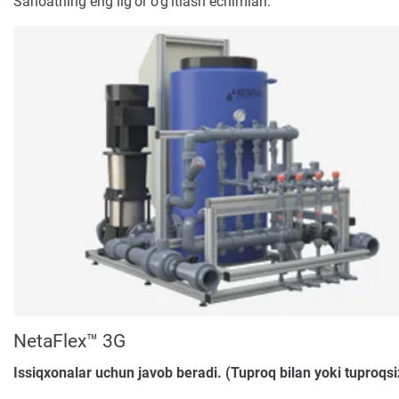
Sanoatning eng ilg'or o'g'itlash echimlari.
NetaFlex™ 3G
Issiqxonalar uchun javob beradi. (Tuproq bilan yoki tuproqsi