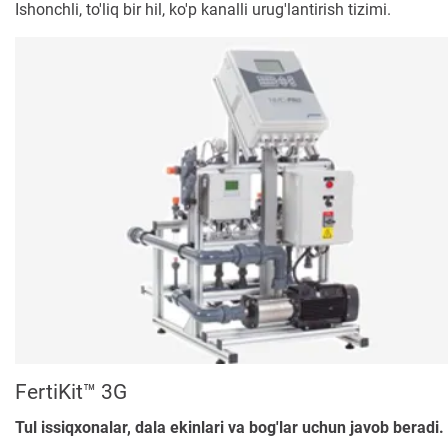
Ishonchli, to'liq bir hil, ko'p kanalli urug'lantirish tizimi.
FertiKit™ 3G
Tul issiqxonalar, dala ekinlari va bog'lar uchun javob beradi.