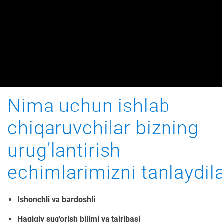
Nima uchun ishlab
chiqaruvchilar bizning
urug'lantirish
echimlarimizni tanlaydil
Ishonchli va bardoshli
Haqiqiy sug'orish bilimi va tajribasi