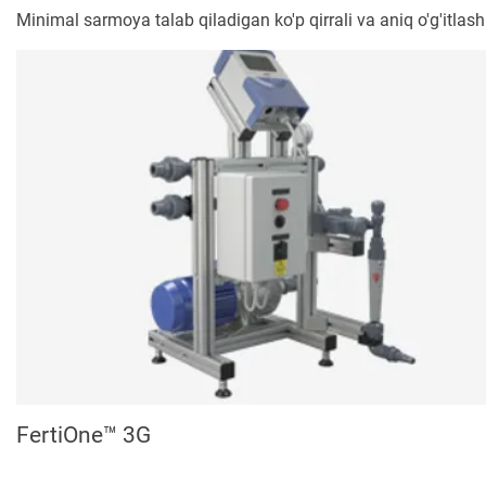
Minimal sarmoya talab qiladigan ko'p qirrali va aniq o'g'itlash 
FertiOne™ 3G