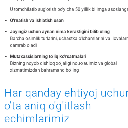
U tomchilatib sug'orish bo'yicha 50 yillik bilimga asoslang
O'rnatish va ishlatish oson
Joyingiz uchun aynan nima kerakligini bilib oling
Barcha o'simlik turlarini, uchastka o'lchamlarini va ilovalar
qamrab oladi
Mutaxassislarning to'liq ko'rsatmalari
Bizning noyob qishloq xo'jaligi nou-xauimiz va global
xizmatimizdan bahramand bo'ling
Har qanday ehtiyoj uchu
o'ta aniq o'g'itlash
echimlarimiz