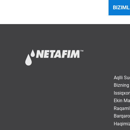
BIZIML
Aqlli Su
Bizning
Issiqxo
Ekin Ma
Raqamli
Barqaro
Haqimi