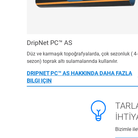
DripNet PC™ AS
Düz ve karmaşık topoğrafyalarda, çok sezonluk ( 4
sezon) toprak altı sulamalarında kullanılır.
DRIPNET PC™ AS HAKKINDA DAHA FAZLA
BILGI IÇIN
TARLA
İHTİY
Bizimle ile