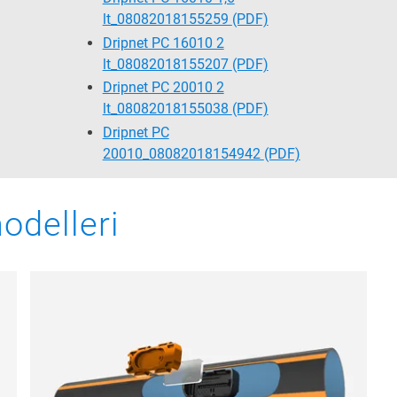
lt_08082018155259
(PDF)
Dripnet PC 16010 2
lt_08082018155207
(PDF)
Dripnet PC 20010 2
lt_08082018155038
(PDF)
Dripnet PC
20010_08082018154942
(PDF)
odelleri