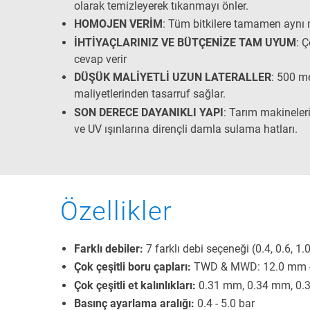
olarak temizleyerek tıkanmayı önler.
HOMOJEN VERİM
: Tüm bitkilere tamamen aynı m
İHTİYAÇLARINIZ VE BÜTÇENİZE TAM UYUM
: 
cevap verir
DÜŞÜK MALİYETLİ UZUN LATERALLER
: 500 m
maliyetlerinden tasarruf sağlar.
SON DERECE DAYANIKLI YAPI
: Tarım makineler
ve UV ışınlarına dirençli damla sulama hatları.
Özellikler
Farklı debiler:
7 farklı debi seçeneği (0.4, 0.6, 1.
Çok çeşitli boru çapları:
TWD & MWD: 12.0 mm 
Çok çeşitli et kalınlıkları:
0.31 mm, 0.34 mm, 0.
Basınç ayarlama aralığı:
0.4 - 5.0 bar