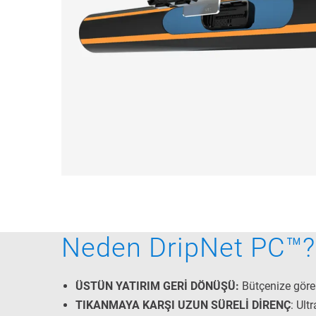
Neden DripNet PC™?
ÜSTÜN YATIRIM GERİ DÖNÜŞÜ:
Bütçenize göre
TIKANMAYA KARŞI UZUN SÜRELİ DİRENÇ
: Ult