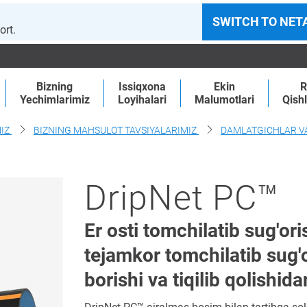
SWITCH TO NET
ort.
Bizning
Issiqxona
Ekin
R
Yechimlarimiz
Loyihalari
Malumotlari
Qishl
MIZ
BIZNING MAHSULOT TAVSIYALARIMIZ
DAMLATGICHLAR VA
DripNet PC™
Er osti tomchilatib sug'or
tejamkor tomchilatib sug'or
borishi va tiqilib qolishid