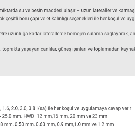
iktarda su ve besin maddesi ulaşır – uzun lateraller ve karmaşık
Çok çeşitli boru çapı ve et kalınlığı seçenekleri ile her koşul ve
etre uzunluğa kadar laterallerde homojen sulama sağlayarak, ana
i, toprakta yaşayan canlılar, güneş ışınları ve toplamadan kayna
0, 1.6, 2.0, 3.0, 3.8 l/sa) ile her koşul ve uygulamaya cevap verir
- 25.0 mm. HWD: 12 mm,16 mm, 20 mm ve 23 mm
38 mm, 0.50 mm, 0.63 mm, 0.9 mm,1.0 mm ve 1.2 mm