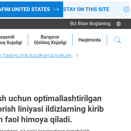
AFIM
UNITED STATES
STAY ON THIS SITE
Biz Bilan Boglaning
aqamli
Barqaror
Haqimizda
oq Xojaligi
Qishloq Xojaligi
 TOMCHILATIB SUG'ORISH QUVURLARI
ish uchun optimallashtirilgan
ish liniyasi ildizlarning kirib
an faol himoya qiladi.