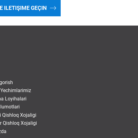
E ILETIŞIME GEÇIN
gorish
 Yechimlarimiz
na Loyihalari
lumotlari
 Qishloq Xojaligi
r Qishloq Xojaligi
zda