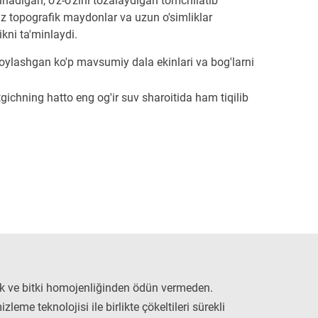
nadigan, o'z-o'zini tozalaydigan tomchilatib
bsiz topografik maydonlar va uzun o'simliklar
kni ta'minlaydi.
oylashgan ko'p mavsumiy dala ekinlari va bog'larni
tgichning hatto eng og'ir suv sharoitida ham tiqilib
k ve bitki homojenliğinden ödün vermeden.
zleme teknolojisi ile birlikte çökeltileri sürekli