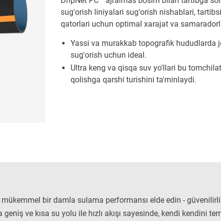
DripNet PC™ ajralmas bosim bilan tartibga soli
sug'orish liniyalari sug'orish nishablari, tarti
qatorlari uchun optimal xarajat va samaradorli
Yassi va murakkab topografik hududlarda j
sug'orish uchun ideal.
Ultra keng va qisqa suv yo'llari bu tomchila
qolishga qarshi turishini ta'minlaydi.
 mükemmel bir damla sulama performansı elde edin - güvenilirli
ra geniş ve kısa su yolu ile hızlı akışı sayesinde, kendi kendini temi