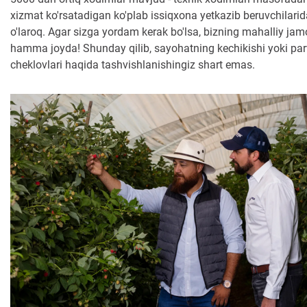
xizmat ko'rsatadigan ko'plab issiqxona yetkazib beruvchilarid
o'laroq. Agar sizga yordam kerak bo'lsa, bizning mahalliy ja
hamma joyda! Shunday qilib, sayohatning kechikishi yoki pa
cheklovlari haqida tashvishlanishingiz shart emas.