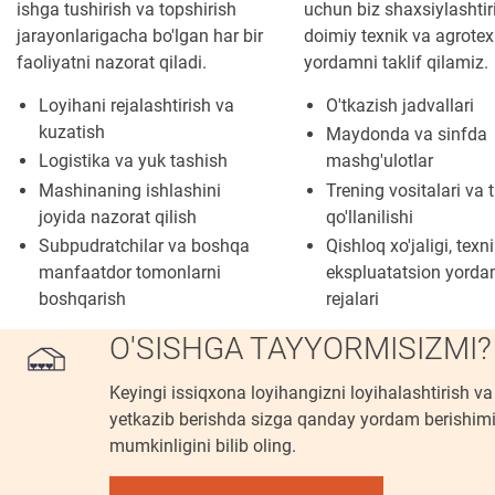
ishga tushirish va topshirish
uchun biz shaxsiylashtir
jarayonlarigacha bo'lgan har bir
doimiy texnik va agrotex
faoliyatni nazorat qiladi.
yordamni taklif qilamiz.
Loyihani rejalashtirish va
O'tkazish jadvallari
kuzatish
Maydonda va sinfda
Logistika va yuk tashish
mashg'ulotlar
Mashinaning ishlashini
Trening vositalari va t
joyida nazorat qilish
qo'llanilishi
Subpudratchilar va boshqa
Qishloq xo'jaligi, texn
manfaatdor tomonlarni
ekspluatatsion yord
boshqarish
rejalari
O'SISHGA TAYYORMISIZMI?
Keyingi issiqxona loyihangizni loyihalashtirish va
yetkazib berishda sizga qanday yordam berishim
mumkinligini bilib oling.