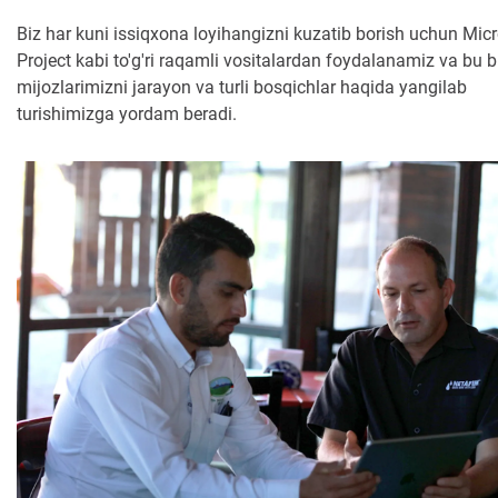
Biz har kuni issiqxona loyihangizni kuzatib borish uchun Mic
Project kabi to'g'ri raqamli vositalardan foydalanamiz va bu 
mijozlarimizni jarayon va turli bosqichlar haqida yangilab
turishimizga yordam beradi.