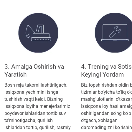
3. Amalga Oshirish va
4. Trening va Soti
Yaratish
Keyingi Yordam
Bosh reja takomillashtirilgach,
Biz topshirishdan oldin 
issiqxona yechimini ishga
tizimlar bo'yicha to'liq o
tushirish vaqti keldi. Bizning
mashg'ulotlarini o'tkaza
issiqxona loyiha menejerlarimiz
Issiqxona loyihasi amal
poydevor ishlaridan tortib suv
oshirilgandan so'ng ko'p
ta'minotigacha, qurilish
o'tgach, xohlagan
ishlaridan tortib, qurilish, rasmiy
daromadingizni ko'rishin