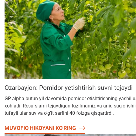
Ozarbayjon: Pomidor yetishtirish suvni tejaydi
GP alpha butun yil davomida pomidor etishtirishning yashil u
xohladi. Resurslarni tejaydigan tuzilmamiz va aniq sug'orishi
tufayli ular suv va o'g'it sarfini 40 foizga qisqartirdi.
MUVOFIQ HIKOYANI KO'RING