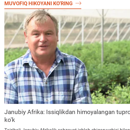
MUVOFIQ HIKOYANI KO'RING
Janubiy Afrika: Issiqlikdan himoyalangan tupr
ko'k