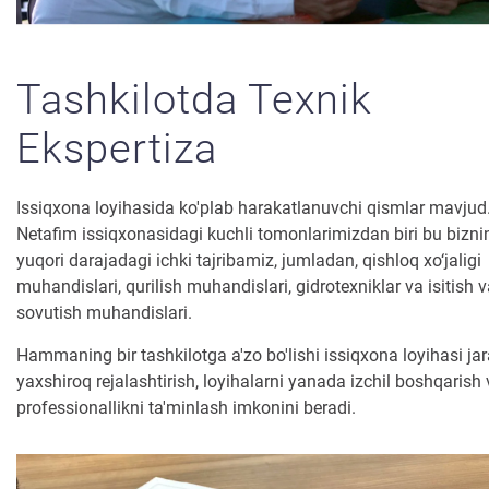
Tashkilotda Texnik
Ekspertiza
Issiqxona loyihasida ko'plab harakatlanuvchi qismlar mavju
Netafim issiqxonasidagi kuchli tomonlarimizdan biri bu bizni
yuqori darajadagi ichki tajribamiz, jumladan, qishloq xo‘jaligi
muhandislari, qurilish muhandislari, gidrotexniklar va isitish 
sovutish muhandislari.
Hammaning bir tashkilotga a'zo bo'lishi issiqxona loyihasi ja
yaxshiroq rejalashtirish, loyihalarni yanada izchil boshqarish
professionallikni ta'minlash imkonini beradi.