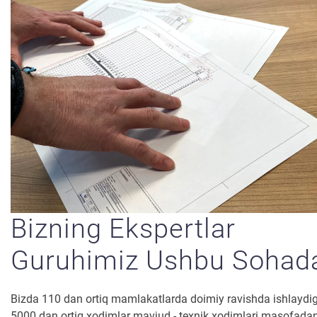
Bizning Ekspertlar
Guruhimiz Ushbu Sohad
Bizda 110 dan ortiq mamlakatlarda doimiy ravishda ishlaydi
5000 dan ortiq xodimlar mavjud - texnik xodimlari masofadan