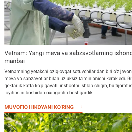
Vetnam: Yangi meva va sabzavotlarning ishonc
manbai
Vetnamning yetakchi oziq-ovqat sotuvchilaridan biri o‘z javon
meva va sabzavotlar bilan uzluksiz ta’minlanishi kerak edi. B
gektarlik katta ko'p qavatli inshootni ishlab chiqib, bu tijorat 
loyihasini boshidan oxirigacha boshqardik.
MUVOFIQ HIKOYANI KO'RING