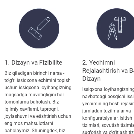
1. Dizayn va Fizibilite
2. Yechimni
Rejalashtirish va B
Biz qiladigan birinchi narsa -
Dizayn
to'g'ri issiqxona echimini topish
uchun issiqxona loyihangizning
Issiqxona loyihangiznin
maqsadga muvofiqligini har
navbatdagi bosqichi iss
tomonlama baholash. Biz
yechimining bosh rejasin
iqlimiy xavflarni, tuproqni,
jumladan tuzilmalar va
joylashuvni va etishtirish uchun
konfiguratsiyalar, isitish
eng mos mahsulotlarni
tizimlari, sovutish tizimla
baholaymiz. Shuningdek, biz
sug'orish va o'g'itlash tiz