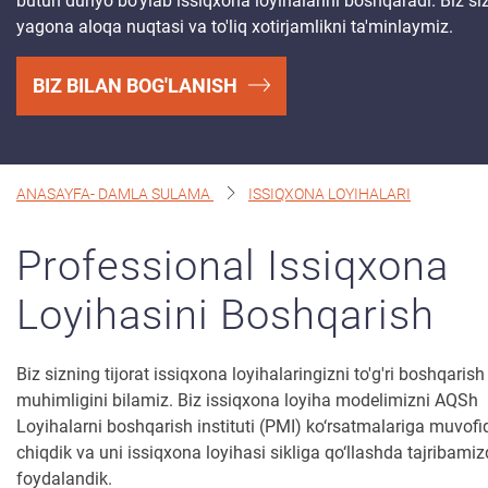
butun dunyo bo'ylab issiqxona loyihalarini boshqaradi. Biz si
yagona aloqa nuqtasi va to'liq xotirjamlikni ta'minlaymiz.
Issiqxona Sugorish Tizimlari
Loyihalar Boshqaruvi
BIZ BILAN BOG'LANISH
Moliyalashtirish
Issiqxona Ekinlari
ANASAYFA- DAMLA SULAMA
ISSIQXONA LOYIHALARI
Biz Bilan Boglaning
Professional Issiqxona
Ekin
Malumotlari
Loyihasini Boshqarish
Raqamli
Qishloq Xojaligi
Barqaror
Qishloq Xojaligi
Biz sizning tijorat issiqxona loyihalaringizni to'g'ri boshqarish
muhimligini bilamiz. Biz issiqxona loyiha modelimizni AQSh
Haqimizda
Loyihalarni boshqarish instituti (PMI) ko‘rsatmalariga muvofi
chiqdik va uni issiqxona loyihasi sikliga qo‘llashda tajribami
Biz Bilan Boglaning
foydalandik.