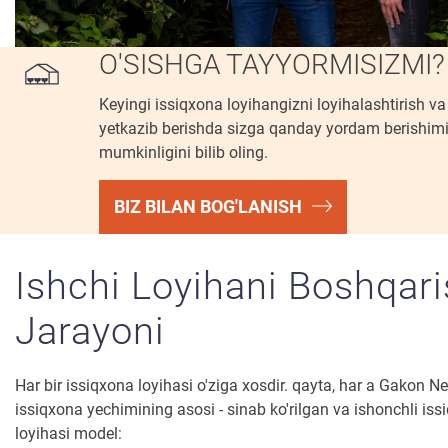
O'SISHGA TAYYORMISIZMI?
Keyingi issiqxona loyihangizni loyihalashtirish va
yetkazib berishda sizga qanday yordam berishim
mumkinligini bilib oling.
BIZ BILAN BOG'LANISH
Ishchi Loyihani Boshqar
Jarayoni
Har bir issiqxona loyihasi o'ziga xosdir. qayta, har a Gakon N
issiqxona yechimining asosi - sinab ko'rilgan va ishonchli is
loyihasi model: