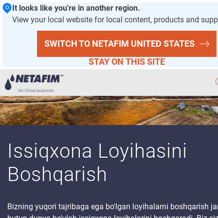
It looks like you're in another region.
View your local website for local content, products and supp
SWITCH TO NETAFIM
UNITED STATES
STAY ON THIS SITE
Aqlli
Sugorish
Bizning
Yechimlarimiz
Issiqxona Loyihasini
Issiqxona
Loyihalari
Boshqarish
Issiqxona Tuzilmalari
Bizning yuqori tajribaga ega bo'lgan loyihalarni boshqarish j
Issiqxona Texnologiyalari