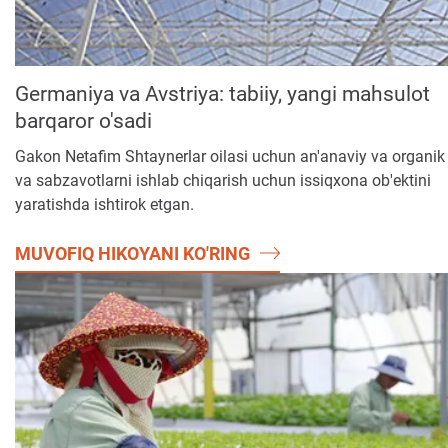
Germaniya va Avstriya: tabiiy, yangi mahsulot
barqaror o'sadi
Gakon Netafim Shtaynerlar oilasi uchun an'anaviy va organi
va sabzavotlarni ishlab chiqarish uchun issiqxona ob'ektini
yaratishda ishtirok etgan.
MUVOFIQ HIKOYANI KO'RING