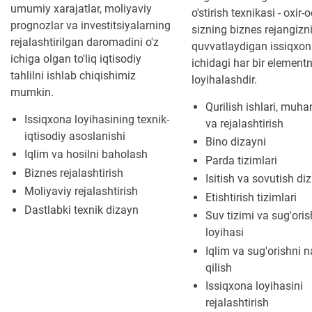
umumiy xarajatlar, moliyaviy
o'stirish texnikasi - oxir
prognozlar va investitsiyalarning
sizning biznes rejangizni
rejalashtirilgan daromadini o'z
quvvatlaydigan issiqxo
ichiga olgan to'liq iqtisodiy
ichidagi har bir elementn
tahlilni ishlab chiqishimiz
loyihalashdir.
mumkin.
Qurilish ishlari, muha
Issiqxona loyihasining texnik-
va rejalashtirish
iqtisodiy asoslanishi
Bino dizayni
Iqlim va hosilni baholash
Parda tizimlari
Biznes rejalashtirish
Isitish va sovutish di
Moliyaviy rejalashtirish
Etishtirish tizimlari
Dastlabki texnik dizayn
Suv tizimi va sug'oris
loyihasi
Iqlim va sug'orishni 
qilish
Issiqxona loyihasini
rejalashtirish