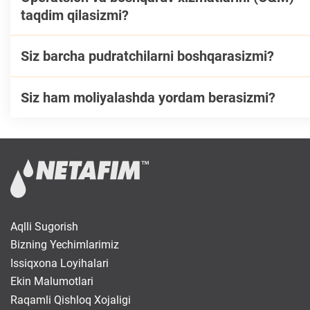
taqdim qilasizmi?
Siz barcha pudratchilarni boshqarasizmi?
Siz ham moliyalashda yordam berasizmi?
Aqlli Sugorish
Bizning Yechimlarimiz
Issiqxona Loyihalari
Ekin Malumotlari
Raqamli Qishloq Xojaligi