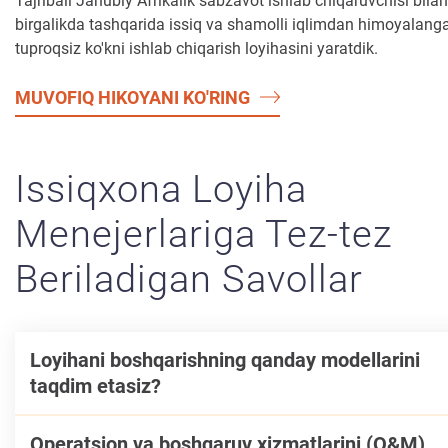
Tajribali Janubiy Afrikalik sabzavot ishlab chiqaruvchisi bilan
birgalikda tashqarida issiq va shamolli iqlimdan himoyalang
tuproqsiz ko'kni ishlab chiqarish loyihasini yaratdik.
MUVOFIQ HIKOYANI KO'RING
Issiqxona Loyiha
Menejerlariga Tez-tez
Beriladigan Savollar
Loyihani boshqarishning qanday modellarini
taqdim etasiz?
Operatsion va boshqaruv xizmatlarini (O&M)