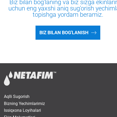
Biz bilan bog'laning va biz sizga ekinlari
uchun eng yaxshi aniq sug'orish yechimla
topishga yordam beramiz.
BIZ BILAN BOG'LANISH
Aqlli Sugorish
Bizning Yechimlarimiz
Issiqxona Loyihalari