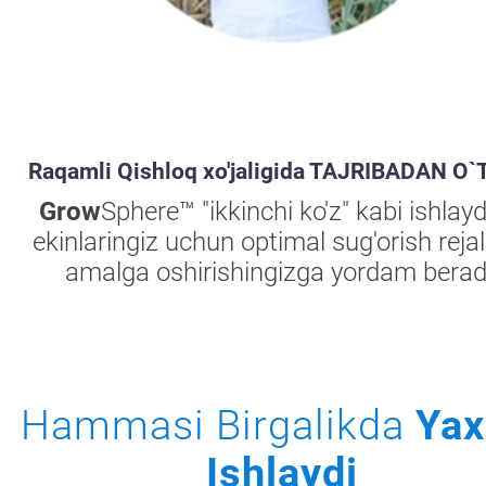
Raqamli Qishloq xo'jaligida TAJRIBADAN O
Grow
Sphere™ "ikkinchi ko'z" kabi ishlayd
ekinlaringiz uchun optimal sug'orish rejal
amalga oshirishingizga yordam berad
Hammasi Birgalikda
Yax
Ishlaydi