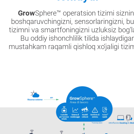
Grow
Sphere™ operatsion tizimi sizni
boshqaruvchingizni, sensorlaringizni, bul
tizimni va smartfoningizni uzluksiz bog‘l
Bu oddiy ishonchlilik tilida ishlaydiga
mustahkam raqamli qishloq xo‘jaligi tizim