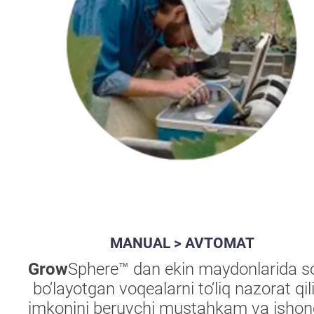
MANUAL > AVTOMAT
Grow
Sphere™ dan ekin maydonlarida so
bo‘layotgan voqealarni to‘liq nazorat qil
imkonini beruvchi mustahkam va ishonc