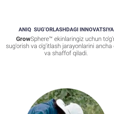
ANIQ SUG‘ORLASHDAGI INNOVATSIYA
Grow
Sphere™ ekinlaringiz uchun to'g'r
sug'orish va o'g'itlash jarayonlarini ancha
va shaffof qiladi.