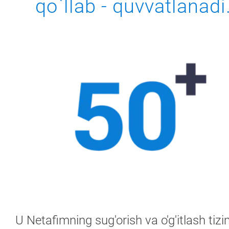
qo`llab - quvvatlanadi
U Netafimning sug'orish va o'g'itlash tizi