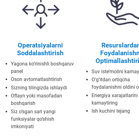
Operatsiyalarni
Resurslarda
Soddalashtirish
Foydalanishn
Optimallashtir
Yagona ko‘rinishli boshqaruv
panel
Suv iste’molini kamay
Oson avtomatlashtirish
O‘g‘itdan ortiqcha
foydalanishni oldini o
Sizning tilingizda ishlaydi
Energiya xarajatlarini
Oflayn yoki masofadan
kamaytiring
boshqarish
Ish kuchini tejang
Siz o‘sgan sari yangi
funksiyalar qo‘shish
imkoniyati