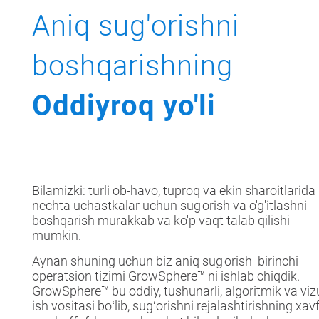
Aniq sug'orishni
boshqarishning
Oddiyroq yo'li
Bilamizki: turli ob-havo, tuproq va ekin sharoitlarida 
nechta uchastkalar uchun sug'orish va o'g'itlashni
boshqarish murakkab va ko'p vaqt talab qilishi
mumkin.
Aynan shuning uchun biz aniq sug'orish birinchi
operatsion tizimi GrowSphere™ ni ishlab chiqdik.
GrowSphere™ bu oddiy, tushunarli, algoritmik va viz
ish vositasi boʻlib, sugʻorishni rejalashtirishning xav