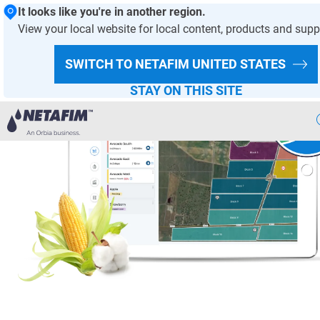
It looks like you're in another region.
View your local website for local content, products and supp
SWITCH TO NETAFIM
UNITED STATES
STAY ON THIS SITE
Aqlli
Sugorish
Bizning
Yechimlarimiz
Issiqxona
Loyihalari
Ekin
Malumotlari
Raqamli
Qishloq Xojaligi
Barqaror
Qishloq Xojaligi