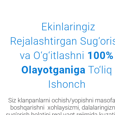
Ekinlaringiz
Rejalashtirgan Sug‘ori
va O‘g‘itlashni
100%
Olayotganiga
To‘liq
Ishonch
Siz klanpanlarni ochish/yopishni masof
boshqarishni xohlaysizmi, dalalaringiz
sug‘orish holatini real vaqt rejimida kuzat