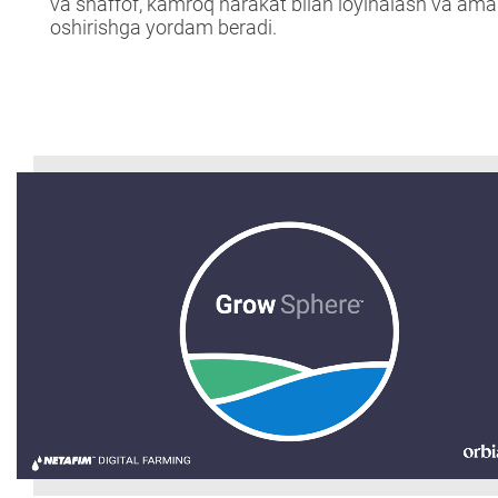
va shaffof, kamroq harakat bilan loyihalash va ama
oshirishga yordam beradi.