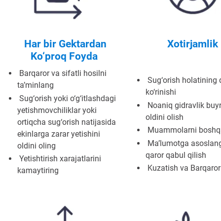
Har bir Gektardan
Xotirjamlik
Ko‘proq Foyda
Barqaror va sifatli hosilni
Sug‘orish holatining 
ta’minlang
ko‘rinishi
Sug‘orish yoki o‘g‘itlashdagi
Noaniq gidravlik buyr
yetishmovchiliklar yoki
oldini olish
ortiqcha sug‘orish natijasida
Muammolarni boshqa
ekinlarga zarar yetishini
Ma’lumotga asoslan
oldini oling
qaror qabul qilish
Yetishtirish xarajatlarini
Kuzatish va Barqaror
kamaytiring