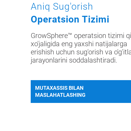
Aniq Sug'orish
Haqimizda
Operatsion Tizimi
Biz Bilan Boglaning
GrowSphere™ operatsion tizimi q
xo'jaligida eng yaxshi natijalarga
erishish uchun sug'orish va o'g'itl
jarayonlarini soddalashtiradi.
MUTAXASSIS BILAN
MASLAHATLASHING