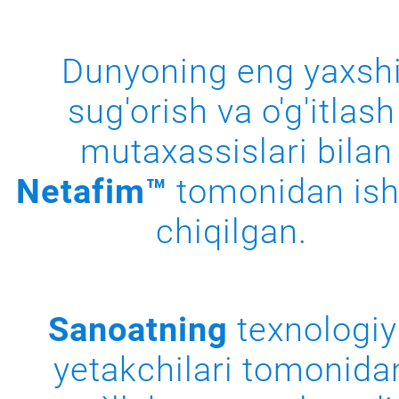
Dunyoning eng yaxsh
sug'orish va o'g'itlash
mutaxassislari bilan
Netafim™
tomonidan ish
chiqilgan.
Sanoatning
texnologiy
yetakchilari tomonida