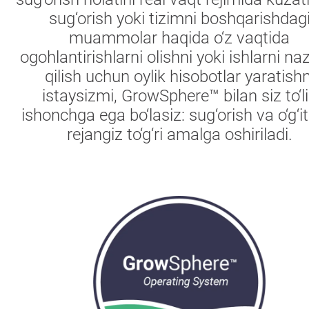
sug‘orish yoki tizimni boshqarishdag
muammolar haqida o‘z vaqtida
ogohlantirishlarni olishni yoki ishlarni na
qilish uchun oylik hisobotlar yaratishn
istaysizmi, GrowSphere™ bilan siz to‘l
ishonchga ega bo‘lasiz: sug‘orish va o‘g‘i
rejangiz to‘g‘ri amalga oshiriladi.