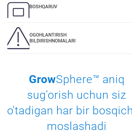
BOSHQARUV
OGOHLANTIRISH
BILDIRISHNOMALARI
Grow
Sphere™ aniq
sug'orish uchun siz
o'tadigan har bir bosqic
moslashadi