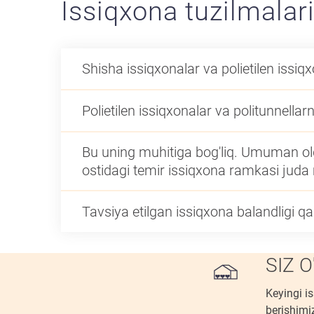
Issiqxona tuzilmalari
Shisha issiqxonalar va polietilen issiq
Polietilen issiqxonalar va politunnellar
Bu uning muhitiga bog'liq. Umuman olga
ostidagi temir issiqxona ramkasi juda
Tavsiya etilgan issiqxona balandligi q
SIZ 
Keyingi i
berishimiz