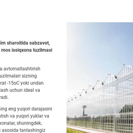
lim sharoitida sabzavot,
g mos issiqxona tuzilmasi
va avtomatlashtirish
tuzilmalari sizning
rorat -15oC yoki undan
lash uchun ideal va
radi.
ning eng yuqori darajasini
atish va yuqori yuklar va
xonalar, shuningdek,
mi asosida tanlashingiz