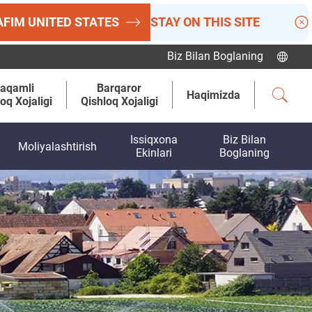
AFIM
UNITED STATES
STAY ON THIS SITE
Biz Bilan Boglaning
aqamli
Barqaror
Haqimizda
oq Xojaligi
Qishloq Xojaligi
Issiqxona
Biz Bilan
Moliyalashtirish
Ekinlari
Boglaning