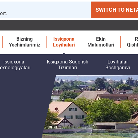
SWITCH TO NET
ort.
Bizning
Issiqxona
Ekin
R
Yechimlarimiz
Loyihalari
Malumotlari
Qishl
Issiqxona
Issiqxona Sugorish
Loyihalar
exnologiyalari
Tizimlari
Boshqaruvi