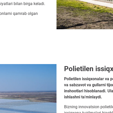
atlari bilan birga keladi.
donlarni qamrab olgan
Polietilen issiq
Polietilen issiqxonalar va po
va sabzavot va gullarni tij
inshootlari hisoblanadi. Ul
ishlashni ta'minlaydi.
Bizning innovatsion poliet
issiqxona tuzilmalari hisobl