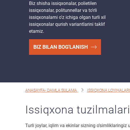
Biz shisha issiqxonalar, polietilen
issiqxonalar, politunnellar va to'rli
issiqxonalarni o'z ichiga olgan turli xil
issiqxonalar qurish variantlarini taklif
etamiz.
BIZ BILAN BOG'LANISH
ANASAYFA- DAMLA SULAMA
ISSIQXONA LOYIHALAR
Issiqxona tuzilmalar
Turli joylar, iqlim va ekinlar sizning o'simliklaring