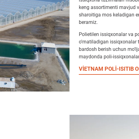
keng assortimenti mavjud va
sharoitiga mos keladigan 
beramiz.
Polietilen issiqxonalar va p
o'rnatiladigan issiqxonalar 
bardosh berish uchun mo'lj
maydonda poli-issiqxonala
VİETNAM POLİ-ISITIB 