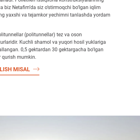
 biz Netafim’da siz o‘stirmoqchi bo‘lgan iqlim
eng yaxshi va tejamkor yechimni tanlashda yordam
olitunnellar (politunnellar) tez va oson
turlaridir. Kuchli shamol va yuqori hosil yuklariga
allangan. 0,5 gektardan 30 gektargacha bo'lgan
r qurish mumkin.
OLISH MISAL