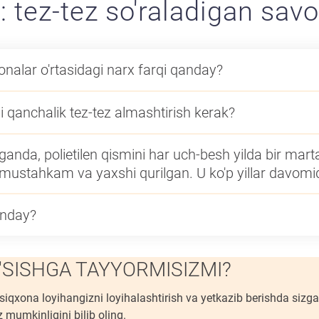
: tez-tez so'raladigan savo
xonalar o'rtasidagi narx farqi qanday?
ni qanchalik tez-tez almashtirish kerak?
nda, polietilen qismini har uch-besh yilda bir marta
 mustahkam va yaxshi qurilgan. U ko'p yillar davomid
anday?
O'SISHGA TAYYORMISIZMI?
ssiqxona loyihangizni loyihalashtirish va yetkazib berishda siz
 mumkinligini bilib oling.