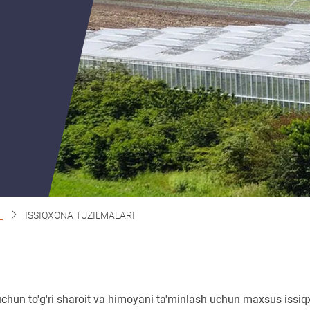
I
ISSIQXONA TUZILMALARI
i
iz uchun to'g'ri sharoit va himoyani ta'minlash uchun maxsus issiq