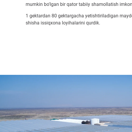
mumkin bo'lgan bir qator tabiiy shamollatish imkoniy
1 gektardan 80 gektargacha yetishtiriladigan may
shisha issiqxona loyihalarini qurdik.