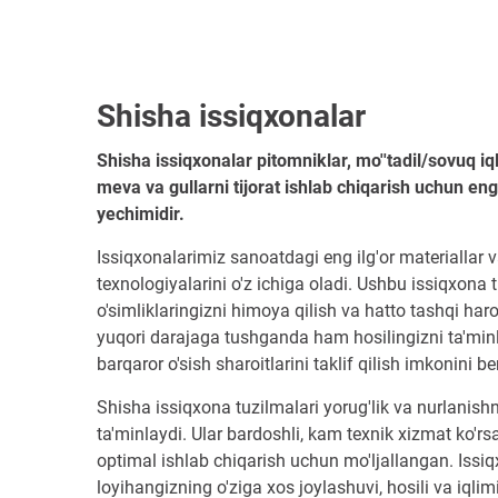
Shisha issiqxonalar
Shisha issiqxonalar pitomniklar, mo''tadil/sovuq iq
meva va gullarni tijorat ishlab chiqarish uchun en
yechimidir.
Issiqxonalarimiz sanoatdagi eng ilg'or materiallar 
texnologiyalarini o'z ichiga oladi. Ushbu issiqxona 
o'simliklaringizni himoya qilish va hatto tashqi ha
yuqori darajaga tushganda ham hosilingizni ta'min
barqaror o'sish sharoitlarini taklif qilish imkonini be
Shisha issiqxona tuzilmalari yorug'lik va nurlanish
ta'minlaydi. Ular bardoshli, kam texnik xizmat ko'rs
optimal ishlab chiqarish uchun mo'ljallangan. Issiq
loyihangizning o'ziga xos joylashuvi, hosili va iqli