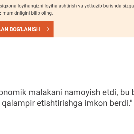
ssiqxona loyihangizni loyihalashtirish va yetkazib berishda siz
 mumkinligini bilib oling.
ILAN BOG'LANISH
onomik malakani namoyish etdi, bu bi
qalampir etishtirishga imkon berdi."