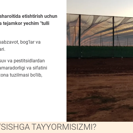
 sharoitida etishtirish uchun
a tejamkor yechim "tulli
 sabzavot, bog'lar va
ri.
 suv va pestitsidlardan
maradorligi va sifatini
ona tuzilmasi bo'lib,
O'SISHGA TAYYORMISIZMI?