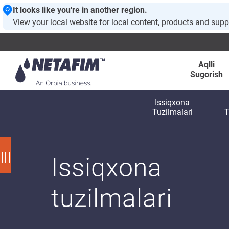
It looks like you're in another region.
View your local website for local content, products and supp
Aqlli
Sugorish
Issiqxona
Tuzilmalari
T
Issiqxona
tuzilmalari