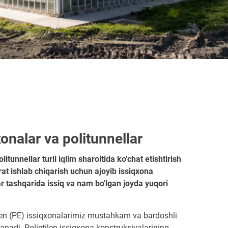
xonalar va politunnellar
litunnellar turli iqlim sharoitida ko'chat etishtirish
orat ishlab chiqarish uchun ajoyib issiqxona
ar tashqarida issiq va nam bo'lgan joyda yuqori
ilen (PE) issiqxonalarimiz mustahkam va bardoshli
anadi. Polietilen issiqxona konstruksiyalarining