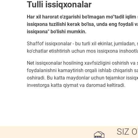
Tulli issiqxonalar
Har xil harorat o'zgarishi bo'lmagan mo''tadil iqlim
issiqxona tuzilishi kerak bo'lsa, unda eng foydali v
issiqxona" bo'lishi mumkin.
Shaffof issiqxonalar - bu turli xil ekinlar, jumladan,
ko'chatlar etishtirish uchun mos issiqxona inshootla
Net issiqxonalar hosilning xavfsizligini oshirish va
foydalanishni kamaytirish orqali ishlab chiqarish sa
oshiradi. Bu katta maydonlar uchun tejamkor issiqx
investorga katta qiymat va daromad keltiradi.
SIZ 