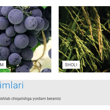
UM
SHOLI
imlari
oq ishlab chiqarishga yordam beramiz