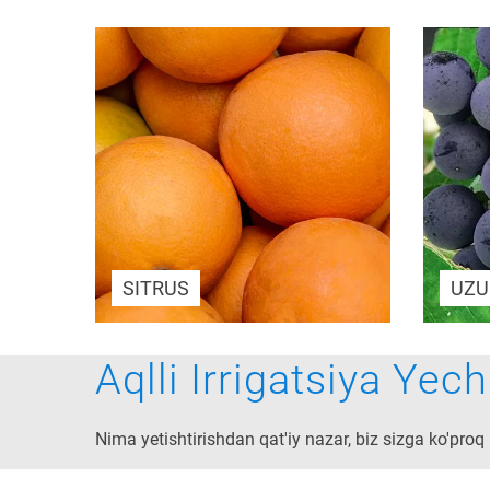
SITRUS
UZ
Aqlli Irrigatsiya Yech
Nima yetishtirishdan qat'iy nazar, biz sizga ko'pr