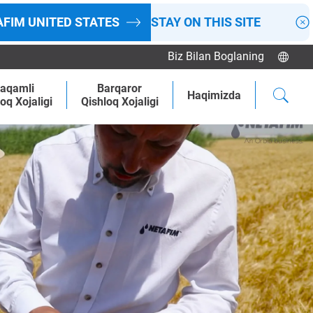
AFIM
UNITED STATES
STAY ON THIS SITE
Biz Bilan Boglaning
aqamli
Barqaror
Haqimizda
oq Xojaligi
Qishloq Xojaligi