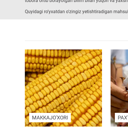
tobora ortib borayotgan bilim bilan yuqori va yaxshi
Quyidagi ro'yxatdan o'zingiz yetishtiradigan mahsul
MAKKAJO'XORI
PAX