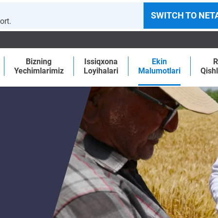
SWITCH TO NET
ort.
Bizning
Issiqxona
Ekin
R
Yechimlarimiz
Loyihalari
Malumotlari
Qishl