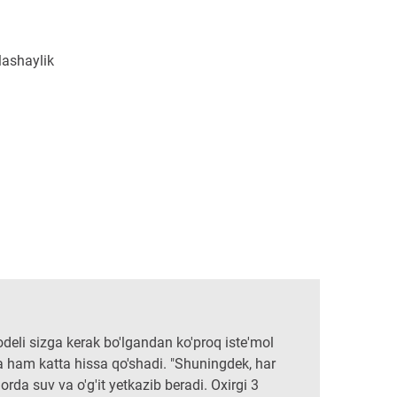
lashaylik
eli sizga kerak bo'lgandan ko'proq iste'mol
a ham katta hissa qo'shadi. "Shuningdek, har
orda suv va o'g'it yetkazib beradi. Oxirgi 3