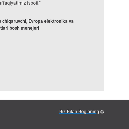
affaqiyatimiz isboti."
b chiqaruvchi, Evropa elektronika va
otlari bosh menejeri
Biz Bilan Boglaning