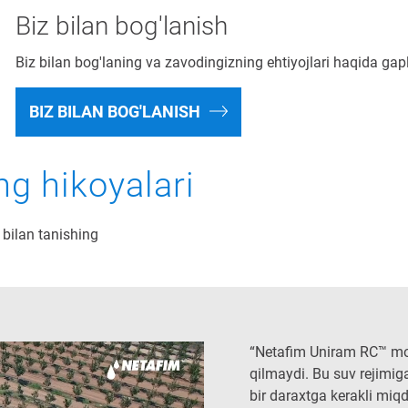
Biz bilan bog'lanish
Biz bilan bog'laning va zavodingizning ehtiyojlari haqida gap
BIZ BILAN BOG'LANISH
ng hikoyalari
 bilan tanishing
“Netafim Uniram RC™ mod
qilmaydi. Bu suv rejimig
bir daraxtga kerakli miqd