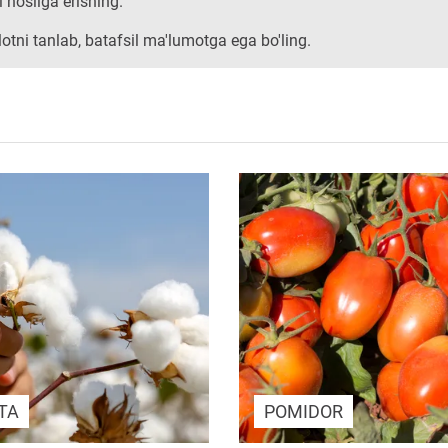
 hosilga erishing.
otni tanlab, batafsil ma'lumotga ega bo'ling.
TA
POMIDOR