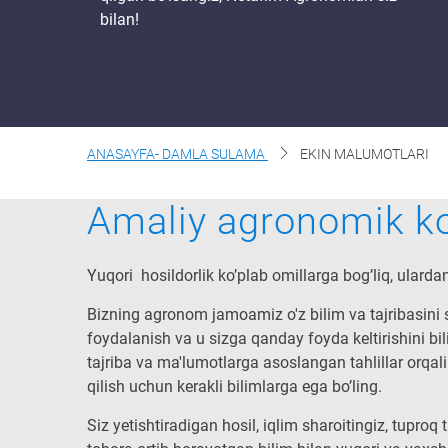
bilan!
ANASAYFA- DAMLA SULAMA
EKIN MALUMOTLARI
Amaliy agronomik k
Yuqori hosildorlik ko’plab omillarga bog’liq, ulard
Bizning agronom jamoamiz o'z bilim va tajribasini 
foydalanish va u sizga qanday foyda keltirishini bil
tajriba va ma'lumotlarga asoslangan tahlillar orqa
qilish uchun kerakli bilimlarga ega bo’ling.
Siz yetishtiradigan hosil, iqlim sharoitingiz, tupro