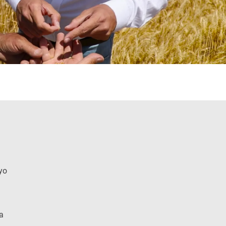
nyo
da