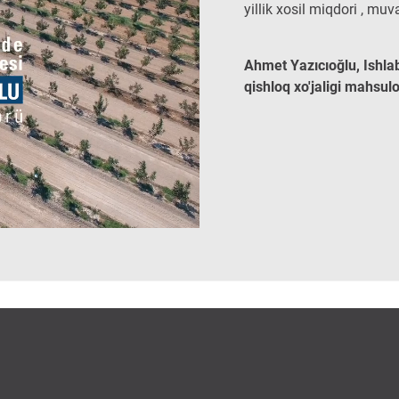
yillik xosil miqdori , muv
Ahmet Yazıcıoğlu, Ishla
qishloq xo'jaligi mahsul