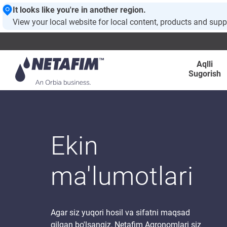
It looks like you're in another region.
View your local website for local content, products and supp
Aqlli
Sugorish
Ekin
ma'lumotlari
Agar siz yuqori hosil va sifatni maqsad
qilgan bo'lsangiz, Netafim Agronomlari siz