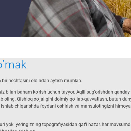
o’mak
an bir nechtasini oldindan aytish mumkin.
siz bilan baham ko'rish uchun tayyor. Aqlli sug'orishdan qanday
ib oling. Qishloq xo'jaligini doimiy qo'llab-quvvatlash, butun du
li Ishlab chiqarishda foydani oshirish va mahsulotingizni himoya
q turi yoki yeringizning topografiyasidan qat'i nazar, har mavsum