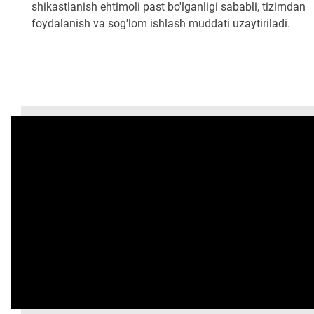
shikastlanish ehtimoli past bo'lganligi sababli, tizimdan
foydalanish va sog'lom ishlash muddati uzaytiriladi.