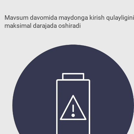
Mavsum davomida maydonga kirish qulayligin
maksimal darajada oshiradi