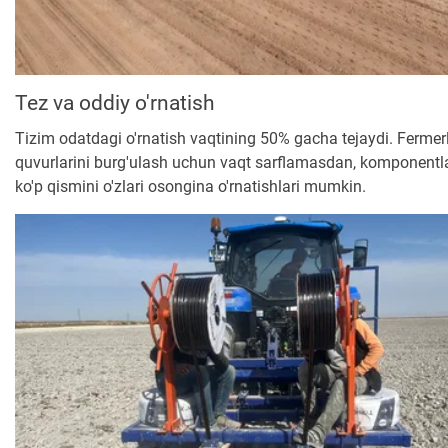
Tez va oddiy o'rnatish
Tizim odatdagi o'rnatish vaqtining 50% gacha tejaydi. Fermer
quvurlarini burg'ulash uchun vaqt sarflamasdan, komponentl
ko'p qismini o'zlari osongina o'rnatishlari mumkin.