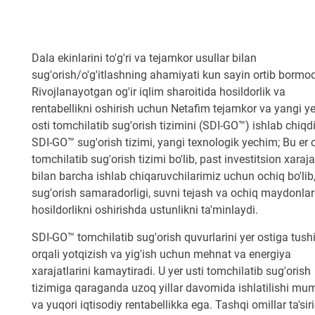
Dala ekinlarini to'g'ri va tejamkor usullar bilan
sug'orish/o'g'itlashning ahamiyati kun sayin ortib bormo
Rivojlanayotgan og'ir iqlim sharoitida hosildorlik va
rentabellikni oshirish uchun Netafim tejamkor va yangi ye
osti tomchilatib sug'orish tizimini (SDI-GO™) ishlab chiqdi
SDI-GO™ sug'orish tizimi, yangi texnologik yechim; Bu er o
tomchilatib sug'orish tizimi bo'lib, past investitsion xaraja
bilan barcha ishlab chiqaruvchilarimiz uchun ochiq bo'lib
sug'orish samaradorligi, suvni tejash va ochiq maydonla
hosildorlikni oshirishda ustunlikni ta'minlaydi.
SDI-GO™ tomchilatib sug'orish quvurlarini yer ostiga tushi
orqali yotqizish va yig'ish uchun mehnat va energiya
xarajatlarini kamaytiradi. U yer usti tomchilatib sug'orish
tizimiga qaraganda uzoq yillar davomida ishlatilishi mu
va yuqori iqtisodiy rentabellikka ega. Tashqi omillar ta'sir