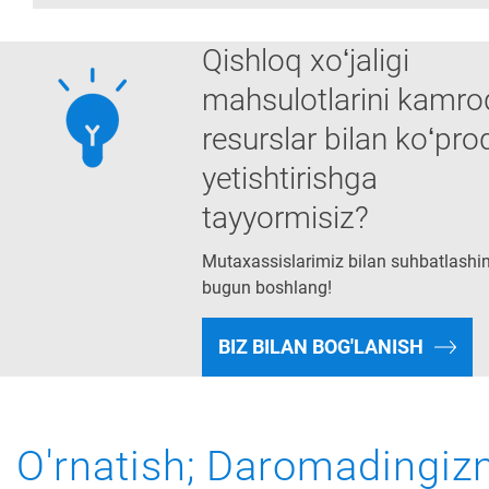
Qishloq xoʻjaligi
mahsulotlarini kamro
resurslar bilan koʻpro
yetishtirishga
tayyormisiz?
Mutaxassislarimiz bilan suhbatlashi
bugun boshlang!
BIZ BILAN BOG'LANISH
O'rnatish; Daromadingizn