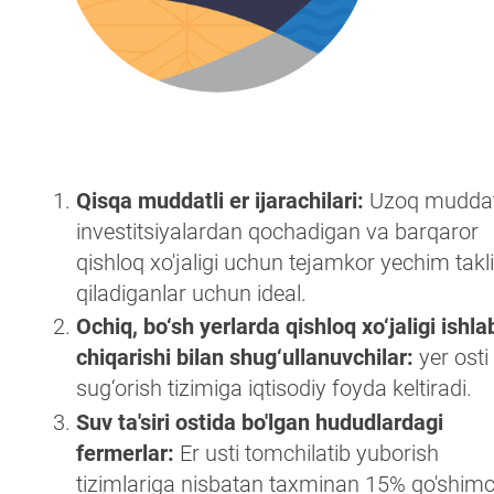
Qisqa muddatli er ijarachilari:
Uzoq muddat
investitsiyalardan qochadigan va barqaror
qishloq xo'jaligi uchun tejamkor yechim takli
qiladiganlar uchun ideal.
Ochiq, bo‘sh yerlarda qishloq xo‘jaligi ishla
chiqarishi bilan shug‘ullanuvchilar:
yer osti
sug‘orish tizimiga iqtisodiy foyda keltiradi.
Suv ta'siri ostida bo'lgan hududlardagi
fermerlar:
Er usti tomchilatib yuborish
tizimlariga nisbatan taxminan 15% qo'shim