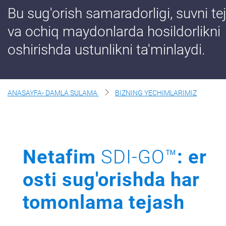
Bu sug'orish samaradorligi, suvni te
Haqimizda
va ochiq maydonlarda hosildorlikni
Biz Bilan Boglaning
oshirishda ustunlikni ta'minlaydi.
ANASAYFA- DAMLA SULAMA
BIZNING YECHIMLARIMIZ
Netafim
SDI-GO™
: er
osti sug'orishda har
tomonlama tejash