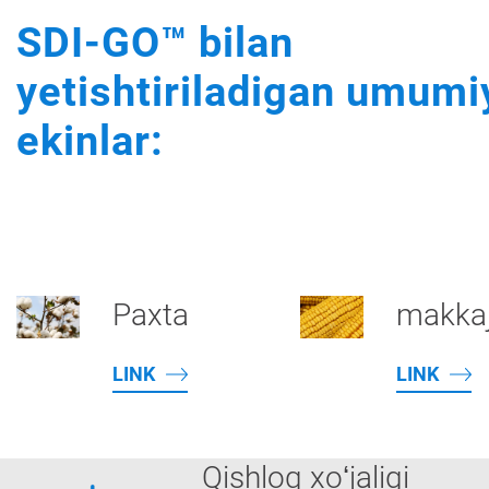
SDI-GO™ bilan
yetishtiriladigan umumi
ekinlar:
Paxta
makkaj
LINK
LINK
Qishloq xoʻjaligi