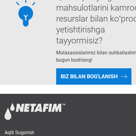
mahsulotlarini kamro
resurslar bilan koʻpro
yetishtirishga
tayyormisiz?
Mutaxassislarimiz bilan suhbatlashi
bugun boshlang!
BIZ BILAN BOG'LANISH
Aqlli Sugorish