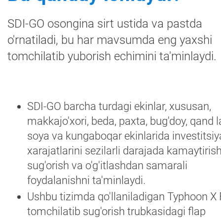
SDI-GO osongina sirt ustida va pastda
o'rnatiladi, bu har mavsumda eng yaxshi
tomchilatib yuborish echimini ta'minlaydi.
SDI-GO barcha turdagi ekinlar, xususan,
makkajo'xori, beda, paxta, bug'doy, qand l
soya va kungaboqar ekinlarida investitsiy
xarajatlarini sezilarli darajada kamaytiris
sug'orish va o'g'itlashdan samarali
foydalanishni ta'minlaydi.
Ushbu tizimda qo'llaniladigan Typhoon X
tomchilatib sug'orish trubkasidagi flap