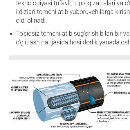
texnologiyasi tufayli, tuproq zarralari va o
ildizlari tomchilatib yuboruvchilarga kiris
oldi olinadi.
To'siqsiz tomchilatib sug'orish bilan bir v
o'g'itlash natijasida hosildorlik yanada os