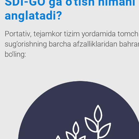
SDI-GO ga o'tish nimani
anglatadi?
Portativ, tejamkor tizim yordamida tomchi
sug‘orishning barcha afzalliklaridan bah
bo‘ling: