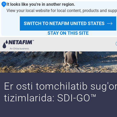
It looks like you're in another region.
View your local website for local content, products and supp
SWITCH TO NETAFIM
UNITED STATES
STAY ON THIS SITE
Aqlli
Sugorish
Bizning
Yechimlarimiz
Issiqxona
Loyihalari
Er osti tomchilatib sug'o
Ekin
Malumotlari
tizimlarida: SDI-GO™
Raqamli
Qishloq Xojaligi
Barqaror
Qishloq Xojaligi