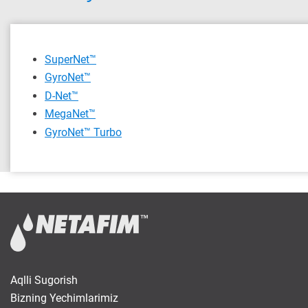
SuperNet™
GyroNet™
D-Net™
MegaNet™
GyroNet™ Turbo
Aqlli Sugorish
Bizning Yechimlarimiz