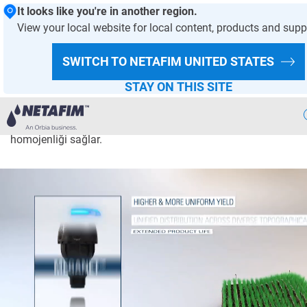
It looks like you're in another region.
View your local website for local content, products and supp
MegaNet™
SWITCH TO NETAFIM
UNITED STATES
STAY ON THIS SITE
Tarla bitkileri sulamasında, yenilikçi tasarıma sahip MegaNet
sprinkler, böceklerin neden olduğu sorunları, kötü su kalitesin
tarla makinalarının hasar görmesini engellerken mükemmel ü
homojenliği sağlar.
Aqlli
Sugorish
Bizning
Yechimlarimiz
Issiqxona
Loyihalari
Ekin
Malumotlari
Raqamli
Qishloq Xojaligi
Barqaror
Qishloq Xojaligi