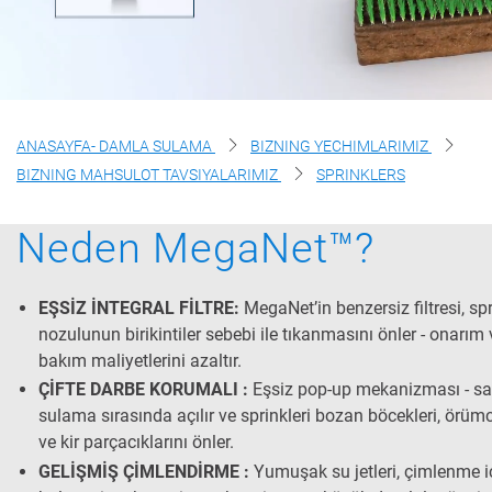
Haqimizda
Biz Bilan Boglaning
ANASAYFA- DAMLA SULAMA
BIZNING YECHIMLARIMIZ
BIZNING MAHSULOT TAVSIYALARIMIZ
SPRINKLERS
Neden MegaNet™?
EŞSİZ İNTEGRAL FİLTRE:
MegaNet’in benzersiz filtresi, spr
nozulunun birikintiler sebebi ile tıkanmasını önler - onarım 
bakım maliyetlerini azaltır.
ÇİFTE DARBE KORUMALI :
Eşsiz pop-up mekanizması - s
sulama sırasında açılır ve sprinkleri bozan böcekleri, örümc
ve kir parçacıklarını önler.
GELİŞMİŞ ÇİMLENDİRME :
Yumuşak su jetleri, çimlenme iç