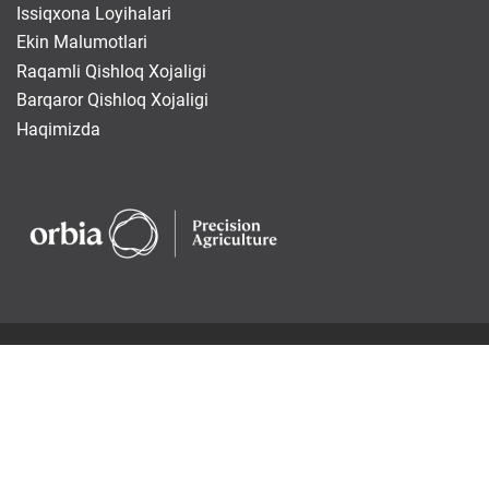
Issiqxona Loyihalari
Ekin Malumotlari
Raqamli Qishloq Xojaligi
Barqaror Qishloq Xojaligi
Haqimizda