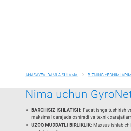
ANASAYFA- DAMLA SULAMA
BIZNING YECHIMLARI
Nima uchun GyroNe
BARCHISIZ ISHLATISH:
Faqat ishga tushirish 
maksimal darajada oshiradi va texnik xarajatlar
UZOQ MUDDATLI BIRLIKLIK:
Maxsus ishlab chiq