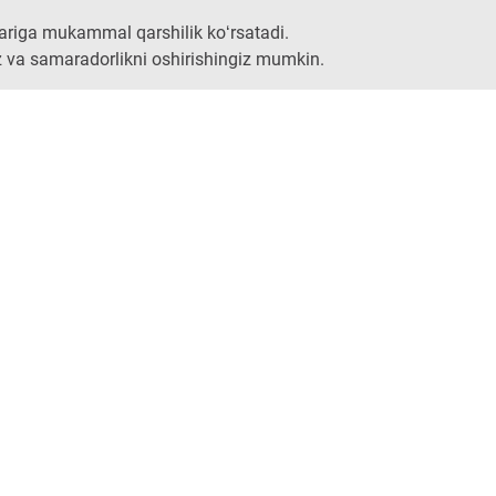
lariga mukammal qarshilik koʻrsatadi.
iz va samaradorlikni oshirishingiz mumkin.