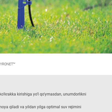
YRONET™
o'krakka kirishiga yo'l qo'ymasdan, unumdorlikni
ya qiladi va yildan yilga optimal suv rejimini