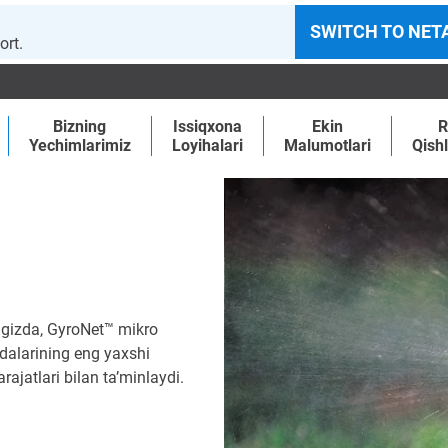
SWITCH TO NET
ort.
Bizning
Issiqxona
Ekin
R
Yechimlarimiz
Loyihalari
Malumotlari
Qishl
ingizda, GyroNet™ mikro
alarining eng yaxshi
rajatlari bilan ta’minlaydi.