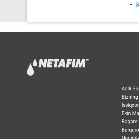
G
Aqlli Su
Bizning
Issiqxo
Ekin Ma
Raqamli
Barqaro
Haqimi