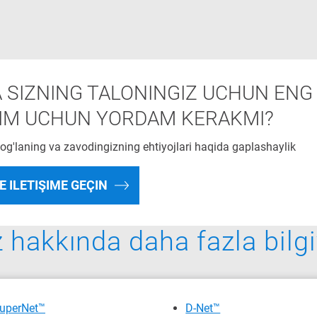
A SIZNING TALONINGIZ UCHUN ENG
IM UCHUN YORDAM KERAKMI?
bog'laning va zavodingizning ehtiyojlari haqida gaplashaylik
E ILETIŞIME GEÇIN
 hakkında daha fazla bilgi
uperNet™
D-Net™