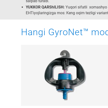
saqlab turadi.
YUKKOR QARShILISH:
Yuqori sifatli xomashyo q
EHTiyojlaringizga mos: Keng oqim tezligi variant
Hangi GyroNet™ mode