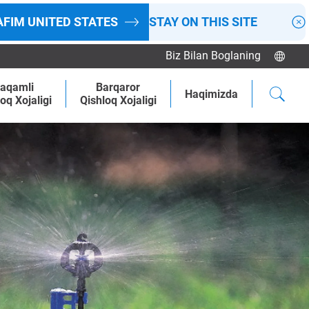
AFIM
UNITED STATES
STAY ON THIS SITE
Biz Bilan Boglaning
aqamli
Barqaror
Haqimizda
oq Xojaligi
Qishloq Xojaligi