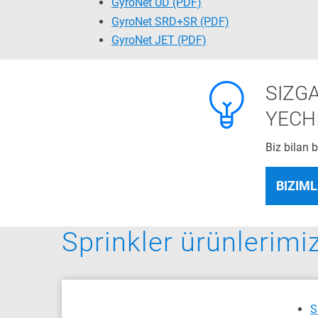
GyroNet UD
(PDF)
GyroNet SRD+SR
(PDF)
GyroNet JET
(PDF)
SIZG
YECH
Biz bilan 
BIZIML
Sprinkler ürünlerimiz
S