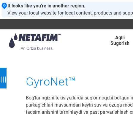
It looks like you're in another region.
View your local website for local content, products and supp
Aqlli
Sugorish
GyroNet™
Bog‘laringizni tekis yerlarda sug‘ormoqchi bo‘lgan
purkagichlari mavsumdan keyin suv va ozuqa modd
taqsimlanishini ta’minlaydi va past parvarishlash xa