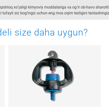
ishloq xoʻjaligi kimyoviy moddalariga va ogʻir ob-havo sharoit
i tufayli siz bog'ingiz uchun eng mos oqim tezligini tanlashing
li size daha uygun?