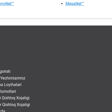
yroNet™
MegaNet™
gorish
 Yechimlarimiz
na Loyihalari
lumotlari
 Qishloq Xojaligi
r Qishloq Xojaligi
zda