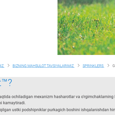
MIZ
BIZNING MAHSULOT TAVSIYALARIMIZ
SPRINKLERS
G
t™?
vaqtida ochiladigan mexanizm hasharotlar va o'rgimchaklarning k
ni kamaytiradi.
ilgan ustki podshipniklar purkagich boshini ishqalanishdan himo