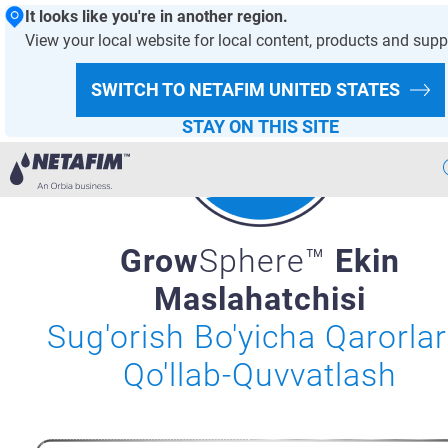
It looks like you're in another region.
View your local website for local content, products and supp
SWITCH TO NETAFIM
UNITED STATES
STAY ON THIS SITE
Aqlli
Sugorish
Grow
Sphere™
Ekin
Bizning
Yechimlarimiz
Maslahatchisi
Issiqxona
Loyihalari
Sug'orish Bo'yicha Qarorlar
Ekin
Malumotlari
Qo'llab-Quvvatlash
Raqamli
Qishloq Xojaligi
Barqaror
Qishloq Xojaligi