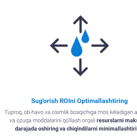
Sug'orish ROIni Optimallashtiring
Tuproq, ob-havo va o'simlik bosqichiga mos keladigan 
va ozuqa moddalarini qo'llash orqali
resurslarni mak
darajada oshiring va chiqindilarni minimallashtir