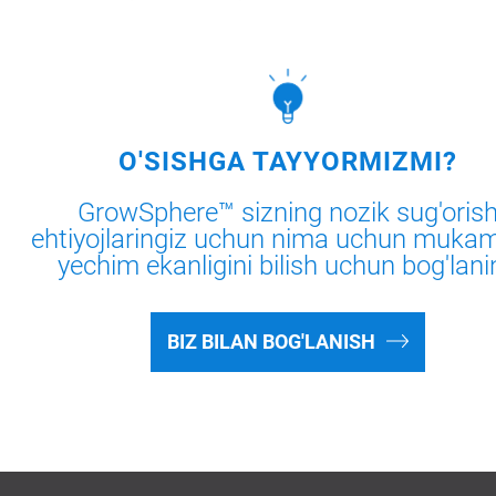
O'SISHGA TAYYORMIZMI?
GrowSphere™ sizning nozik sug'oris
ehtiyojlaringiz uchun nima uchun muka
yechim ekanligini bilish uchun bog'lani
BIZ BILAN BOG'LANISH