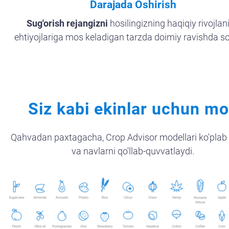
Darajada Oshirish
Sug'orish rejangizni
hosilingizning haqiqiy rivojlan
ehtiyojlariga mos keladigan tarzda doimiy ravishda s
Siz kabi ekinlar uchun m
Qahvadan paxtagacha, Crop Advisor modellari ko'plab 
va navlarni qo'llab-quvvatlaydi.