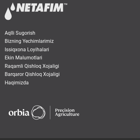
Aqlli Sugorish
Bizning Yechimlarimiz
Issiqxona Loyihalari
Ekin Malumotlari
Raqamli Qishloq Xojaligi
Barqaror Qishloq Xojaligi
Haqimizda