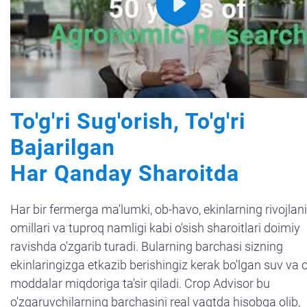
To'g'ri Sug'orish, To'g'ri
Bajarilgan
Har Qanday Sharoitda
Har bir fermerga ma'lumki, ob-havo, ekinlarning rivojlan
omillari va tuproq namligi kabi o'sish sharoitlari doimiy
ravishda o'zgarib turadi. Bularning barchasi sizning
ekinlaringizga etkazib berishingiz kerak bo'lgan suv va 
moddalar miqdoriga ta'sir qiladi. Crop Advisor bu
o'zgaruvchilarning barchasini real vaqtda hisobga olib,