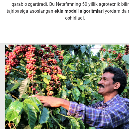
qarab o'zgartiradi. Bu Netafimning 50 yillik agrotexnik bili
tajribasiga asoslangan
ekin modeli algoritmlari
yordamida 
oshiriladi.