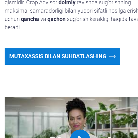
qismidir. Crop Advisor
doimiy
ravishda sug'orishning
maksimal samaradorligi bilan yuqori sifatli hosilga eris
uchun
qancha
va
qachon
sug'orish kerakligi haqida tav
beradi.
MUTAXASSIS BILAN SUHBATLASHING