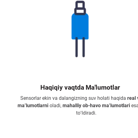
Haqiqiy vaqtda Ma'lumotlar
Sensorlar ekin va dalangizning suv holati haqida
real
maʼlumotlarni
oladi,
mahalliy ob-havo maʼlumotlari
esa
toʻldiradi.