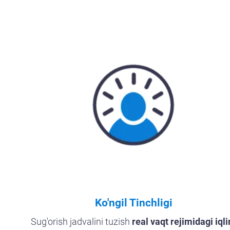
Ko'ngil Tinchligi
Sug'orish jadvalini tuzish
real vaqt rejimidagi iql