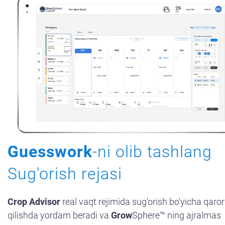
Haqimizda
Biz Bilan Boglaning
Guesswork
-ni olib tashlang
Sug'orish rejasi​
Crop Advisor
real vaqt rejimida sug'orish bo'yicha qaro
qilishda yordam beradi va
Grow
Sphere™ ning ajralmas