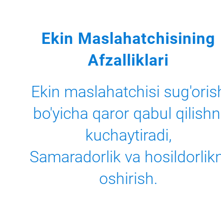
Ekin Maslahatchisining
Afzalliklari
Ekin maslahatchisi sug'oris
bo'yicha qaror qabul qilishn
kuchaytiradi,
Samaradorlik va hosildorlikn
oshirish.