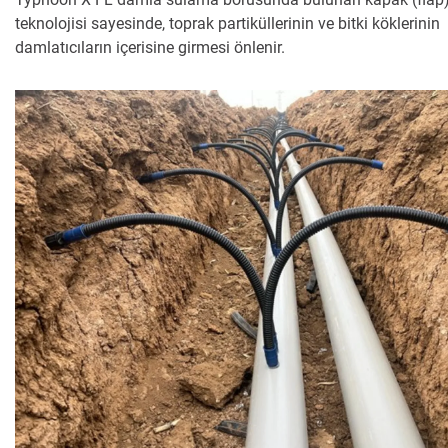
teknolojisi sayesinde, toprak partiküllerinin ve bitki köklerinin
Haqimizda
damlatıcıların içerisine girmesi önlenir.
Biz Bilan Boglaning