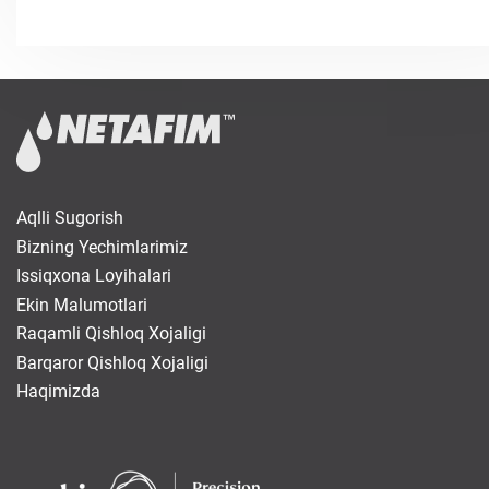
Aqlli Sugorish
Bizning Yechimlarimiz
Issiqxona Loyihalari
Ekin Malumotlari
Raqamli Qishloq Xojaligi
Barqaror Qishloq Xojaligi
Haqimizda