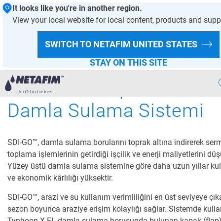
It looks like you're in another region.
View your local website for local content, products and supp
ANASAYFA- DAMLA SULAMA
BIZNING YECHIMLARIMIZ
SDI
SWITCH TO NETAFIM
UNITED STATES
Netafim
SDI-GO™:
STAY ON THIS SITE
Ekonomik Toprak Altı
Damla Sulama Sistemi
Aqlli
Sugorish
Bizning
Yechimlarimiz
SDI-GO™, damla sulama borularını toprak altına indirerek ser
Issiqxona
Loyihalari
toplama işlemlerinin getirdiği işçilik ve enerji maliyetlerini düş
Yüzey üstü damla sulama sistemine göre daha uzun yıllar kull
Ekin
Malumotlari
ve ekonomik kârlılığı yüksektir.
Raqamli
Qishloq Xojaligi
SDI-GO™, arazi ve su kullanım verimliliğini en üst seviyeye çıka
sezon boyunca araziye erişim kolaylığı sağlar. Sistemde kulla
Barqaror
Qishloq Xojaligi
Typhoon X FL damla sulama borusunda bulunan kapak (flap