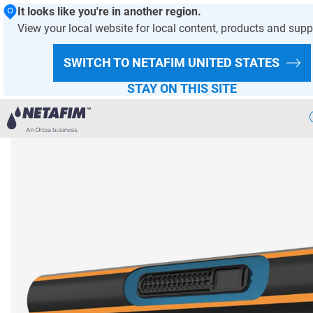
It looks like you're in another region.
View your local website for local content, products and supp
ANASAYFA- DAMLA SULAMA
BIZNING YECHIMLARIMIZ
SWITCH TO NETAFIM
UNITED STATES
BIZNING MAHSULOT TAVSIYALARIMIZ
DAMLATGICHLAR VA TOMCHILATIB SUG'ORISH QUVURLARI
STAY ON THIS SITE
Aqlli
Sugorish
Bizning
Yechimlarimiz
Issiqxona
Loyihalari
Ekin
Malumotlari
Raqamli
Qishloq Xojaligi
Barqaror
Qishloq Xojaligi