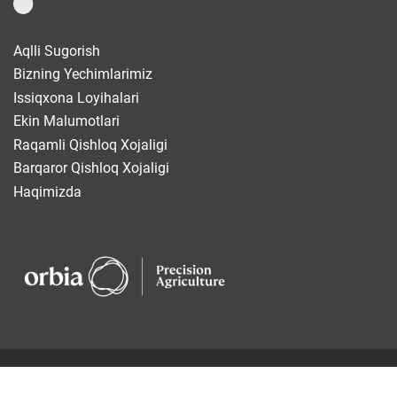
Aqlli Sugorish
Bizning Yechimlarimiz
Issiqxona Loyihalari
Ekin Malumotlari
Raqamli Qishloq Xojaligi
Barqaror Qishloq Xojaligi
Haqimizda