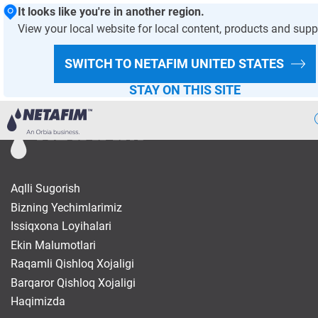
It looks like you're in another region.
View your local website for local content, products and supp
ANASAYFA- DAMLA SULAMA
BIZNING YECHIMLARIMIZ
SWITCH TO NETAFIM
UNITED STATES
BIZNING MAHSULOT TAVSIYALARIMIZ
KLAPANLAR
STAY ON THIS SITE
Aqlli
Sugorish
Bizning
Yechimlarimiz
Aqlli Sugorish
Bizning Yechimlarimiz
Issiqxona
Loyihalari
Issiqxona Loyihalari
Ekin Malumotlari
Ekin
Malumotlari
Raqamli Qishloq Xojaligi
Barqaror Qishloq Xojaligi
Raqamli
Qishloq Xojaligi
Haqimizda
Barqaror
Qishloq Xojaligi