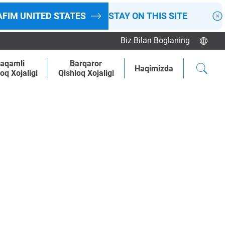
AFIM
UNITED STATES
STAY ON THIS SITE
Biz Bilan Boglaning
aqamli
Barqaror
Haqimizda
oq Xojaligi
Qishloq Xojaligi