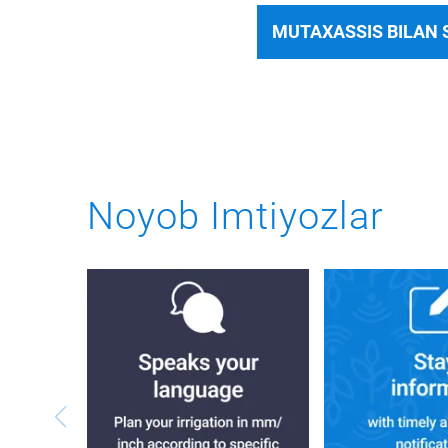
MUTAXASSIS BILAN
Noyob Imtiyozlar