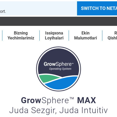
SWITCH TO NET
ort.
Bizning
Issiqxona
Ekin
R
Yechimlarimiz
Loyihalari
Malumotlari
Qishl
Grow
Sphere™
MAX
Juda Sezgir, Juda Intuitiv