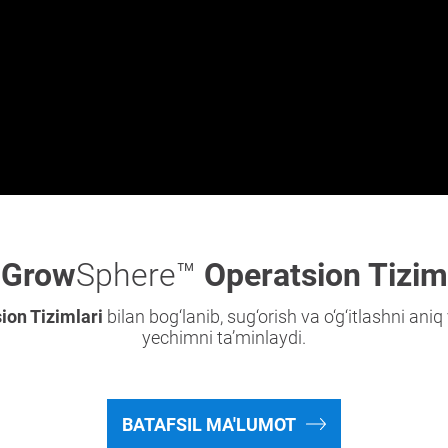
Grow
Sphere™
Operatsion Tizim
ion Tizimlari
bilan bog‘lanib, sug‘orish va o‘g‘itlashni an
yechimni ta’minlaydi.
BATAFSIL MA'LUMOT