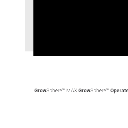
Grow
Sphere™ MAX
Grow
Sphere™
Operats