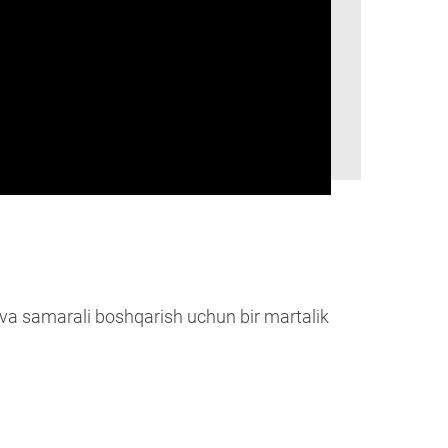
iq va samarali boshqarish uchun bir martalik