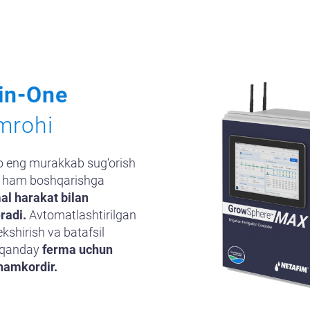
-in-One
mrohi
 eng murakkab sug‘orish
ini ham boshqarishga
al harakat bilan
radi.
Avtomatlashtirilgan
ekshirish va batafsil
r qanday
ferma uchun
hamkordir.