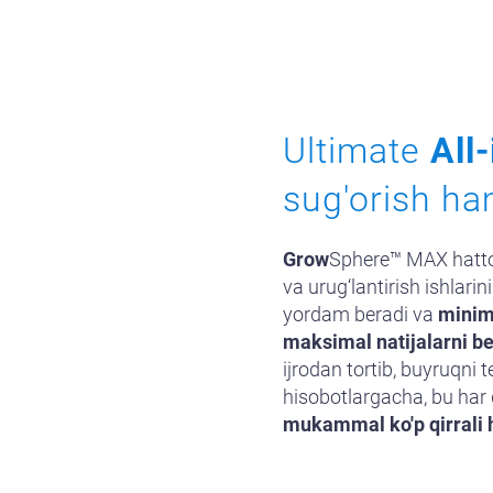
Ultimate
All
sug'orish ha
Grow
Sphere™ MAX hatto
va urug‘lantirish ishlar
yordam beradi va
minim
maksimal natijalarni be
ijrodan tortib, buyruqni t
hisobotlargacha, bu ha
mukammal ko'p qirrali 